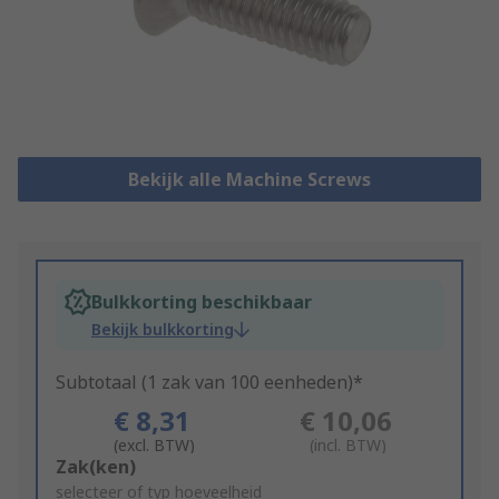
Bekijk alle Machine Screws
Bulkkorting beschikbaar
Bekijk bulkkorting
Subtotaal (1 zak van 100 eenheden)*
€ 8,31
€ 10,06
(excl. BTW)
(incl. BTW)
Add
Zak(ken)
to
selecteer of typ hoeveelheid