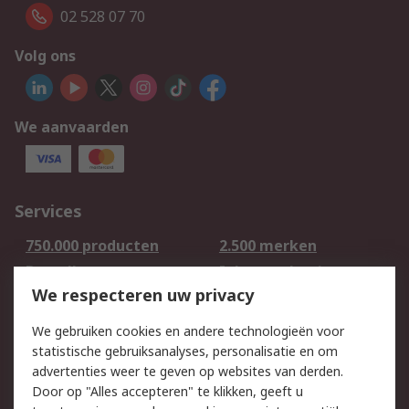
02 528 07 70
Volg ons
We aanvaarden
Services
750.000 producten
2.500 merken
Bestellen
Inkoopoplossingen
We respecteren uw privacy
Retouren
Technisch advies
Track & Trace
We gebruiken cookies en andere technologieën voor
statistische gebruiksanalyses, personalisatie en om
Wettelijk
advertenties weer te geven op websites van derden.
Door op "Alles accepteren" te klikken, geeft u
Cookiebeleid
Email veiligheid