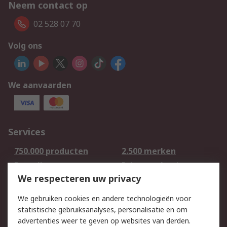
Neem contact op
02 528 07 70
Volg ons
We aanvaarden
Services
750.000 producten
2.500 merken
Bestellen
Inkoopoplossingen
We respecteren uw privacy
Retouren
Technisch advies
Track & Trace
We gebruiken cookies en andere technologieën voor
statistische gebruiksanalyses, personalisatie en om
Wettelijk
advertenties weer te geven op websites van derden.