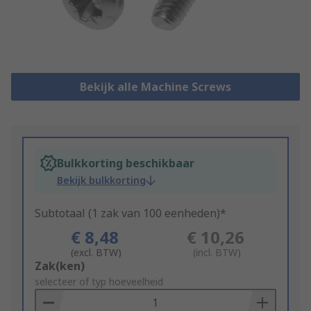
Bekijk alle Machine Screws
Bulkkorting beschikbaar
Bekijk bulkkorting
Subtotaal (1 zak van 100 eenheden)*
€ 8,48
€ 10,26
(excl. BTW)
(incl. BTW)
Add
Zak(ken)
to
selecteer of typ hoeveelheid
Basket