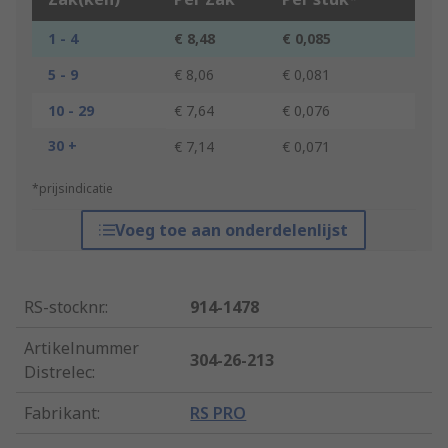
1 - 4
€ 8,48
€ 0,085
5 - 9
€ 8,06
€ 0,081
10 - 29
€ 7,64
€ 0,076
30 +
€ 7,14
€ 0,071
*prijsindicatie
Voeg toe aan onderdelenlijst
RS-stocknr.
:
914-1478
Artikelnummer
304-26-213
Distrelec
:
Fabrikant
:
RS PRO