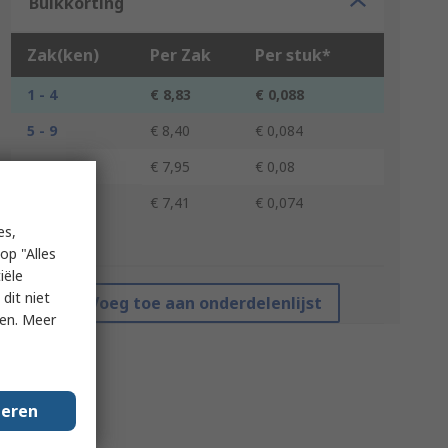
Bulkkorting
Zak(ken)
Per Zak
Per stuk*
1 - 4
€ 8,83
€ 0,088
5 - 9
€ 8,40
€ 0,084
10 - 29
€ 7,95
€ 0,08
30 +
€ 7,41
€ 0,074
es,
*prijsindicatie
op "Alles
iële
dit niet
Voeg toe aan onderdelenlijst
ken. Meer
geren