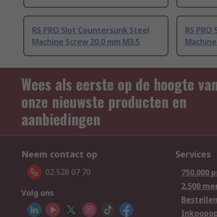
RS PRO Slot Countersunk Steel
RS PRO 
Machine Screw 20.0 mm M3.5
Machine
Wees als eerste op de hoogte va
onze nieuwste producten en
aanbiedingen
Neem contact op
Services
02 528 07 70
750.000 
2.500 me
Volg ons
Bestelle
Inkoopop