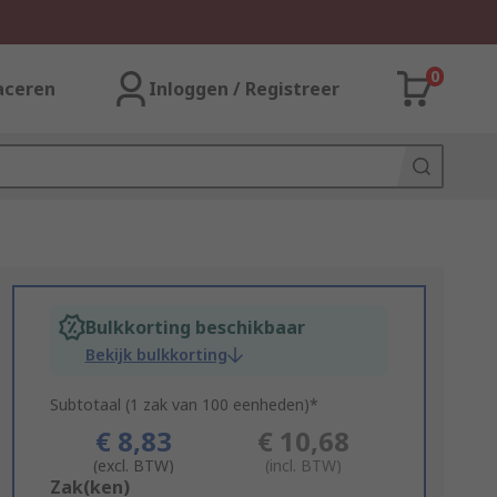
0
aceren
Inloggen / Registreer
Bulkkorting beschikbaar
Bekijk bulkkorting
Subtotaal (1 zak van 100 eenheden)*
€ 8,83
€ 10,68
(excl. BTW)
(incl. BTW)
Add
Zak(ken)