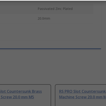
Passivated Zinc Plated
20.0mm
Slot Countersunk Brass
RS PRO Slot Countersunk
 Screw 20.0 mm M5
Machine Screw 20.0 mm 