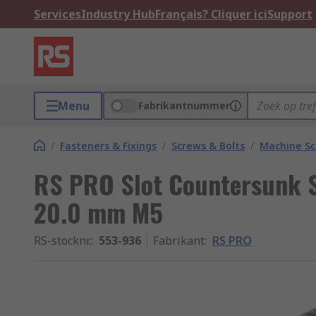
Services
Industry Hub
Français? Cliquer ici
Support
Menu
Fabrikantnummer
/
Fasteners & Fixings
/
Screws & Bolts
/
Machine S
RS PRO Slot Countersunk S
20.0 mm M5
RS-stocknr.
:
553-936
Fabrikant
:
RS PRO