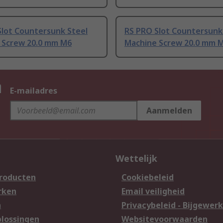
Slot Countersunk Steel
RS PRO Slot Countersunk
 Screw 20.0 mm M6
Machine Screw 20.0 mm 
n
E-mailadres
Aanmelden
Wettelijk
producten
Cookiebeleid
rken
Email veiligheid
n
Privacybeleid - Bijgewerk
lossingen
Websitevoorwaarden