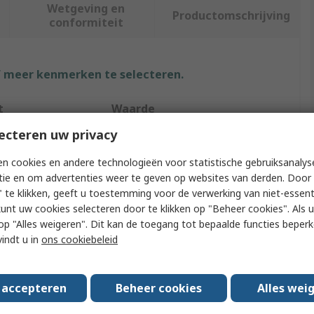
Wetgeving en
Productomschrijving
conformiteit
f meer kenmerken te selecteren.
t
Waarde
ecteren uw privacy
RS PRO
n cookies en andere technologieën voor statistische gebruiksanalys
M5
tie en om advertenties weer te geven op websites van derden. Door 
 te klikken, geeft u toestemming voor de verwerking van niet-essent
ype
Machine Screw
kunt uw cookies selecteren door te klikken op "Beheer cookies". Als u 
 u op "Alles weigeren". Dit kan de toegang tot bepaalde functies beper
e
Countersunk
vindt u in
ons cookiebeleid
Slot
Approvals
DIN 963
s accepteren
Beheer cookies
Alles wei
Steel