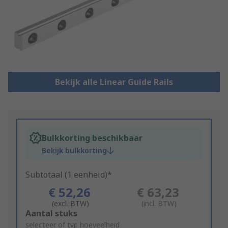
Bekijk alle Linear Guide Rails
Bulkkorting beschikbaar
Bekijk bulkkorting
Subtotaal (1 eenheid)*
€ 52,26
€ 63,23
(excl. BTW)
(incl. BTW)
Add
Aantal stuks
to
selecteer of typ hoeveelheid