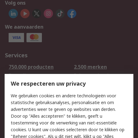
Volg ons
We aanvaarden
Services
750.000 producten
2.500 merken
Bestellen
Inkoopoplossingen
We respecteren uw privacy
Retouren
Technisch advies
Track & Trace
We gebruiken cookies en andere technologieën voor
statistische gebruiksanalyses, personalisatie en om
Wettelijk
advertenties weer te geven op websites van derden.
Door op "Alles accepteren" te klikken, geeft u
Cookiebeleid
Email veiligheid
toestemming voor de verwerking van niet-essentiële
Privacybeleid -
Websitevoorwaarden
cookies. U kunt uw cookies selecteren door te klikken op
Bijgewerkt
"Beheer cookies". Als u dit niet wilt, klikt u op "Alles