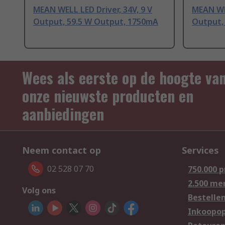
MEAN WELL LED Driver, 34V, 9 V
MEAN WEL
Output, 59.5 W Output, 1750mA
Output,
Wees als eerste op de hoogte va
onze nieuwste producten en
aanbiedingen
Neem contact op
Services
02 528 07 70
750.000 
2.500 me
Volg ons
Bestelle
Inkoopop