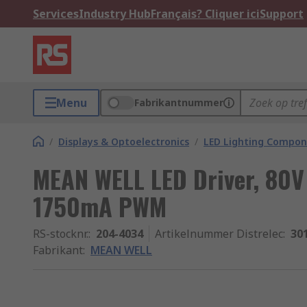
Services
Industry Hub
Français? Cliquer ici
Support
Menu
Fabrikantnummer
/
Displays & Optoelectronics
/
LED Lighting Compo
MEAN WELL LED Driver, 80V
1750mA PWM
RS-stocknr.
:
204-4034
Artikelnummer Distrelec
:
30
Fabrikant
:
MEAN WELL