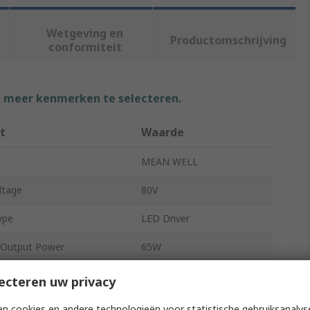
Wetgeving en
Productomschrijving
conformiteit
f meer kenmerken te selecteren.
t
Waarde
MEAN WELL
ltage
80V
ype
LED Driver
Output Power
65W
age
32, 9.5V
ecteren uw privacy
pe
Through Hole
n cookies en andere technologieën voor statistische gebruiksanalys