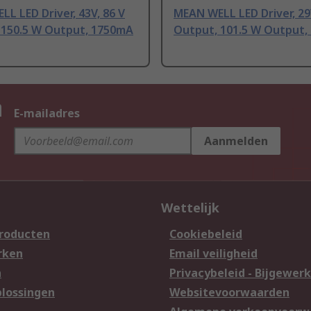
L LED Driver, 43V, 86 V
MEAN WELL LED Driver, 29
 150.5 W Output, 1750mA
Output, 101.5 W Output,
n
E-mailadres
Aanmelden
Wettelijk
producten
Cookiebeleid
rken
Email veiligheid
n
Privacybeleid - Bijgewerk
lossingen
Websitevoorwaarden