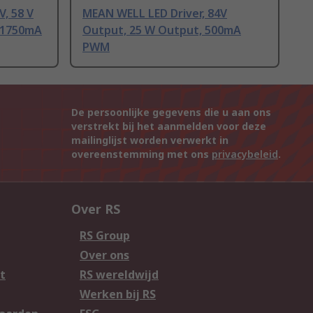
V, 58 V
MEAN WELL LED Driver, 84V
 1750mA
Output, 25 W Output, 500mA
PWM
De persoonlijke gegevens die u aan ons
verstrekt bij het aanmelden voor deze
mailinglijst worden verwerkt in
overeenstemming met ons
privacybeleid
.
Over RS
RS Group
Over ons
t
RS wereldwijd
Werken bij RS