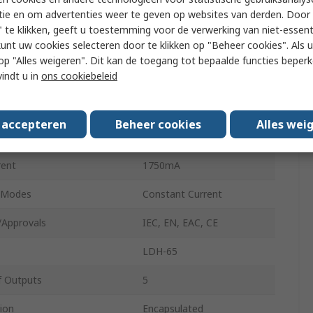
tie en om advertenties weer te geven op websites van derden. Door 
LED Driver
 te klikken, geeft u toestemming voor de verwerking van niet-essent
kunt uw cookies selecteren door te klikken op "Beheer cookies". Als u 
peration
PWM
 u op "Alles weigeren". Dit kan de toegang tot bepaalde functies beper
vindt u in
ons cookiebeleid
tage Type
DC
Type
Pin
s accepteren
Beheer cookies
Alles wei
ge
32, 9.5V
rent
1750mA
 Modes
Constant Current
/Approvals
IEC, EN, EAC, CE
LDH-65
 Outputs
5
ion
Encapsulated