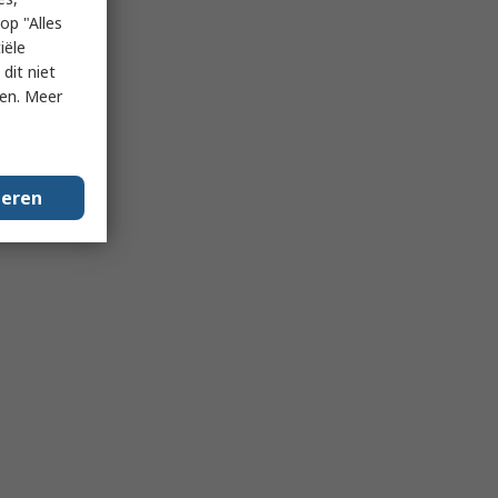
op "Alles
iële
dit niet
ken. Meer
geren