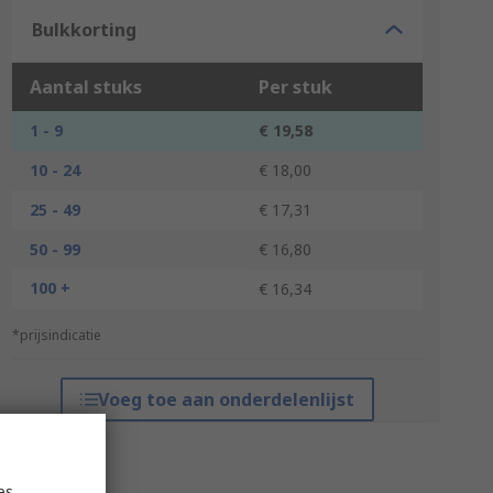
Bulkkorting
Aantal stuks
Per stuk
1 - 9
€ 19,58
10 - 24
€ 18,00
25 - 49
€ 17,31
50 - 99
€ 16,80
100 +
€ 16,34
*prijsindicatie
Voeg toe aan onderdelenlijst
es,