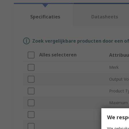
Specificaties
Datasheets
Zoek vergelijkbare producten door een o
Alles selecteren
Attribuu
Merk
Output Vo
Product T
Maximum 
Input Volt
We resp
Mount Ty
We gebruike