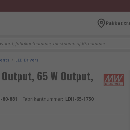
Pakket tr
nents
/
LED Drivers
 Output, 65 W Output,
1-80-881
Fabrikantnummer
:
LDH-65-1750