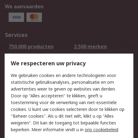
We aanvaarden
Services
750.000 producten
2.500 merken
Bestellen
Inkoopoplossingen
We respecteren uw privacy
Retouren
Technisch advies
Track & Trace
We gebruiken cookies en andere technologieën voor
statistische gebruiksanalyses, personalisatie en om
Wettelijk
advertenties weer te geven op websites van derden.
Door op "Alles accepteren" te klikken, geeft u
Cookiebeleid
Email veiligheid
toestemming voor de verwerking van niet-essentiële
Privacybeleid -
Websitevoorwaarden
cookies. U kunt uw cookies selecteren door te klikken op
Bijgewerkt
"Beheer cookies". Als u dit niet wilt, klikt u op "Alles
weigeren". Dit kan de toegang tot bepaalde functies
Algemene
beperken. Meer informatie vindt u in
ons cookiebeleid
verkoopvoorwaarden