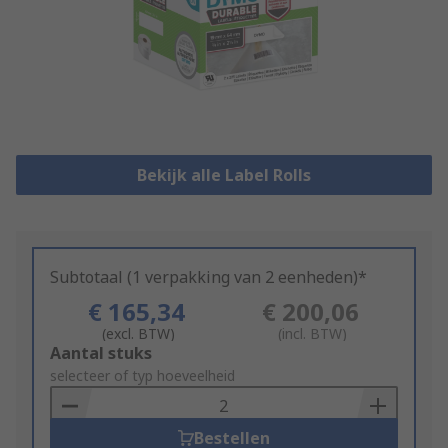
Bekijk alle Label Rolls
Subtotaal (1 verpakking van 2 eenheden)*
€ 165,34
€ 200,06
(excl. BTW)
(incl. BTW)
Add
Aantal stuks
to
selecteer of typ hoeveelheid
Basket
Bestellen