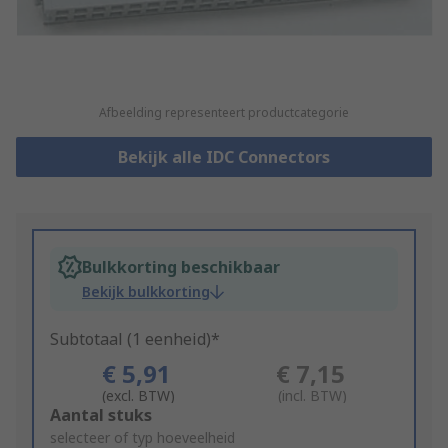
Afbeelding representeert productcategorie
Bekijk alle IDC Connectors
Bulkkorting beschikbaar
Bekijk bulkkorting
Subtotaal (1 eenheid)*
€ 5,91
€ 7,15
(excl. BTW)
(incl. BTW)
Add
Aantal stuks
to
selecteer of typ hoeveelheid