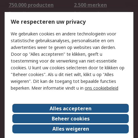
750.000 producten
2.500 merken
Bestellen
Inkoopoplossingen
We respecteren uw privacy
Retouren
Technisch advies
Track & Trace
We gebruiken cookies en andere technologieën voor
statistische gebruiksanalyses, personalisatie en om
Wettelijk
advertenties weer te geven op websites van derden.
Door op "Alles accepteren" te klikken, geeft u
Cookiebeleid
Email veiligheid
toestemming voor de verwerking van niet-essentiële
Privacybeleid -
Websitevoorwaarden
cookies. U kunt uw cookies selecteren door te klikken op
Bijgewerkt
"Beheer cookies". Als u dit niet wilt, klikt u op "Alles
weigeren". Dit kan de toegang tot bepaalde functies
Algemene
beperken. Meer informatie vindt u in
ons cookiebeleid
verkoopvoorwaarden
Over RS
Alles accepteren
RS Group
Over ons
Beheer cookies
RS wereldwijd
Werken bij RS
Alles weigeren
ESG