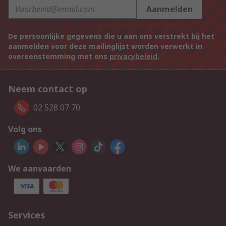
Aanmelden
De persoonlijke gegevens die u aan ons verstrekt bij het
aanmelden voor deze mailinglijst worden verwerkt in
overeenstemming met ons
privacybeleid
.
Neem contact op
02 528 07 70
Volg ons
We aanvaarden
Services