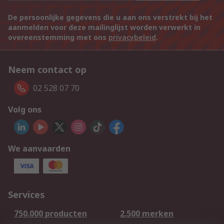
De persoonlijke gegevens die u aan ons verstrekt bij het
aanmelden voor deze mailinglijst worden verwerkt in
overeenstemming met ons
privacybeleid
.
Neem contact op
02 528 07 70
Volg ons
We aanvaarden
Services
750.000 producten
2.500 merken