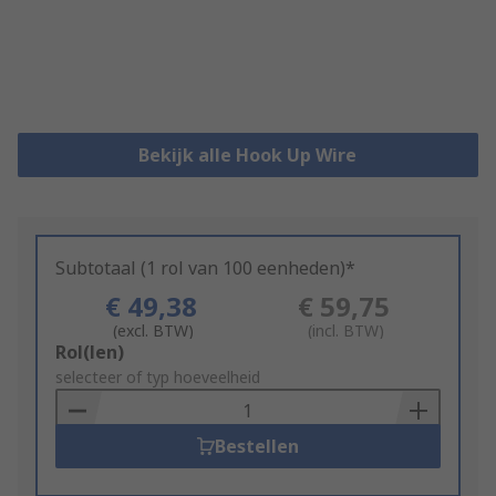
Bekijk alle Hook Up Wire
Subtotaal (1 rol van 100 eenheden)*
€ 49,38
€ 59,75
(excl. BTW)
(incl. BTW)
Add
Rol(len)
to
selecteer of typ hoeveelheid
Basket
Bestellen