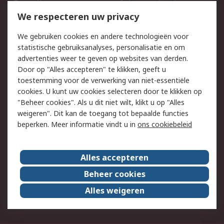
Bestellen
Inkoopoplossingen
We respecteren uw privacy
Retouren
Technisch advies
Track & Trace
We gebruiken cookies en andere technologieën voor
statistische gebruiksanalyses, personalisatie en om
Wettelijk
advertenties weer te geven op websites van derden.
Door op "Alles accepteren" te klikken, geeft u
Cookiebeleid
Email veiligheid
toestemming voor de verwerking van niet-essentiële
Privacybeleid -
Websitevoorwaarden
cookies. U kunt uw cookies selecteren door te klikken op
Bijgewerkt
"Beheer cookies". Als u dit niet wilt, klikt u op "Alles
weigeren". Dit kan de toegang tot bepaalde functies
Algemene
beperken. Meer informatie vindt u in
ons cookiebeleid
verkoopvoorwaarden
Over RS
Alles accepteren
RS Group
Over ons
Beheer cookies
RS wereldwijd
Werken bij RS
Alles weigeren
ESG