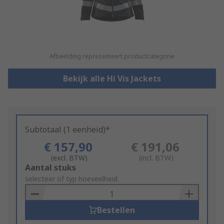
Afbeelding representeert productcategorie
Bekijk alle Hi Vis Jackets
Subtotaal (1 eenheid)*
€ 157,90
€ 191,06
(excl. BTW)
(incl. BTW)
Add
Aantal stuks
to
selecteer of typ hoeveelheid
Basket
Bestellen