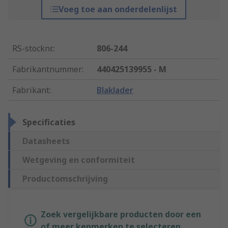
Voeg toe aan onderdelenlijst
RS-stocknr.
:
806-244
Fabrikantnummer
:
440425139955 - M
Fabrikant
:
Blaklader
Specificaties
Datasheets
Wetgeving en conformiteit
Productomschrijving
Zoek vergelijkbare producten door een
of meer kenmerken te selecteren.