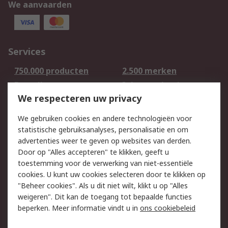
We aanvaarden
Services
750.000 producten
2.500 merken
Bestellen
Inkoopoplossingen
We respecteren uw privacy
Retouren
Technisch advies
Track & Trace
We gebruiken cookies en andere technologieën voor
statistische gebruiksanalyses, personalisatie en om
Wettelijk
advertenties weer te geven op websites van derden.
Door op "Alles accepteren" te klikken, geeft u
Cookiebeleid
Email veiligheid
toestemming voor de verwerking van niet-essentiële
Privacybeleid -
Websitevoorwaarden
cookies. U kunt uw cookies selecteren door te klikken op
Bijgewerkt
"Beheer cookies". Als u dit niet wilt, klikt u op "Alles
weigeren". Dit kan de toegang tot bepaalde functies
Algemene
beperken. Meer informatie vindt u in
ons cookiebeleid
verkoopvoorwaarden