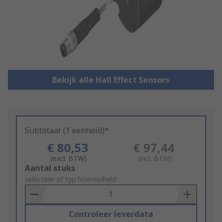
Bekijk alle Hall Effect Sensors
Subtotaal (1 eenheid)*
€ 80,53
€ 97,44
(excl. BTW)
(incl. BTW)
Add
Aantal stuks
to
selecteer of typ hoeveelheid
Basket
Controleer leverdata