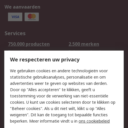
We aanvaarden
Services
750.000 producten
2.500 merken
Bestellen
Inkoopoplossingen
We respecteren uw privacy
Retouren
Technisch advies
Track & Trace
We gebruiken cookies en andere technologieën voor
statistische gebruiksanalyses, personalisatie en om
Wettelijk
advertenties weer te geven op websites van derden.
Door op "Alles accepteren" te klikken, geeft u
Cookiebeleid
Email veiligheid
toestemming voor de verwerking van niet-essentiële
Privacybeleid -
Websitevoorwaarden
cookies. U kunt uw cookies selecteren door te klikken op
Bijgewerkt
"Beheer cookies". Als u dit niet wilt, klikt u op "Alles
weigeren". Dit kan de toegang tot bepaalde functies
Algemene
beperken. Meer informatie vindt u in
ons cookiebeleid
verkoopvoorwaarden