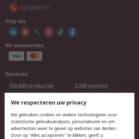
02 528 07 70
Volg ons
We aanvaarden
Services
750.000 producten
2.500 merken
Bestellen
Inkoopoplossingen
We respecteren uw privacy
Retouren
Technisch advies
Track & Trace
We gebruiken cookies en andere technologieën voor
statistische gebruiksanalyses, personalisatie en om
Wettelijk
advertenties weer te geven op websites van derden.
Door op "Alles accepteren" te klikken, geeft u