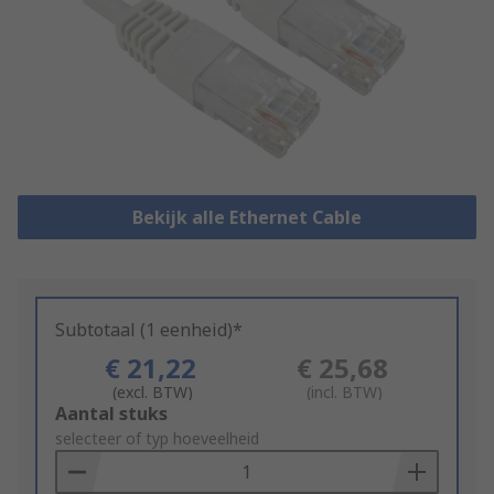
Bekijk alle Ethernet Cable
Subtotaal (1 eenheid)*
€ 21,22
€ 25,68
(excl. BTW)
(incl. BTW)
Add
Aantal stuks
to
selecteer of typ hoeveelheid
Basket