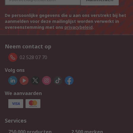
De persoonlijke gegevens die u aan ons verstrekt bij het
aanmelden voor deze mailinglijst worden verwerkt in
overeenstemming met ons
privacybeleid
.
Neem contact op
02 528 07 70
Volg ons
We aanvaarden
Services
750.000 producten
2.500 merken