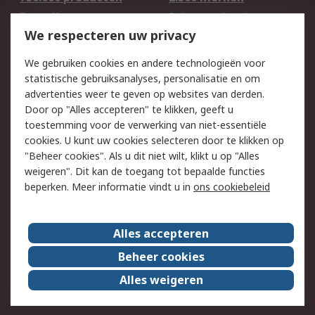
Bestellen
Inkoopoplossingen
We respecteren uw privacy
Retouren
Technisch advies
Track & Trace
We gebruiken cookies en andere technologieën voor
statistische gebruiksanalyses, personalisatie en om
Wettelijk
advertenties weer te geven op websites van derden.
Door op "Alles accepteren" te klikken, geeft u
Cookiebeleid
Email veiligheid
toestemming voor de verwerking van niet-essentiële
Privacybeleid -
Websitevoorwaarden
cookies. U kunt uw cookies selecteren door te klikken op
Bijgewerkt
"Beheer cookies". Als u dit niet wilt, klikt u op "Alles
weigeren". Dit kan de toegang tot bepaalde functies
Algemene
beperken. Meer informatie vindt u in
ons cookiebeleid
verkoopvoorwaarden
Over RS
Alles accepteren
RS Group
Over ons
Beheer cookies
RS wereldwijd
Werken bij RS
Alles weigeren
ESG