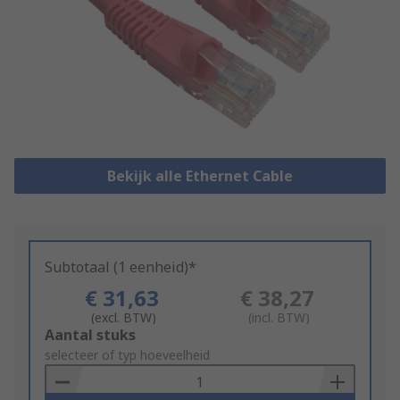
Bekijk alle Ethernet Cable
Subtotaal (1 eenheid)*
€ 31,63
€ 38,27
(excl. BTW)
(incl. BTW)
Add
Aantal stuks
to
selecteer of typ hoeveelheid
Basket