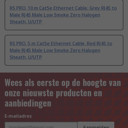
RS PRO, 10 m Cat5e Ethernet Cable, Grey RJ45 to
Male RJ45 Male Low Smoke Zero Halogen
Sheath, U/UTP
RS PRO, 5 m Cat5e Ethernet Cable, Red RJ45 to
Male RJ45 Male Low Smoke Zero Halogen
Sheath, U/UTP
Wees als eerste op de hoogte van
onze nieuwste producten en
aanbiedingen
E-mailadres
Aanmelden