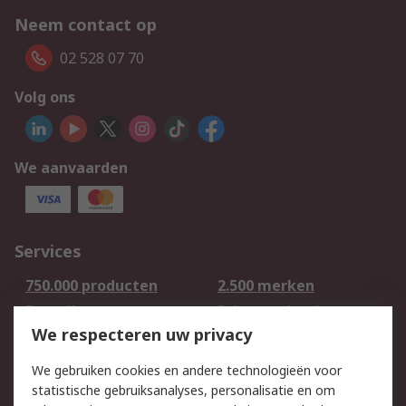
Neem contact op
02 528 07 70
Volg ons
We aanvaarden
Services
750.000 producten
2.500 merken
Bestellen
Inkoopoplossingen
We respecteren uw privacy
Retouren
Technisch advies
Track & Trace
We gebruiken cookies en andere technologieën voor
statistische gebruiksanalyses, personalisatie en om