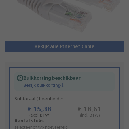
Bekijk alle Ethernet Cable
Bulkkorting beschikbaar
Bekijk bulkkorting
Subtotaal (1 eenheid)*
€ 15,38
€ 18,61
(excl. BTW)
(incl. BTW)
Add
Aantal stuks
to
selecteer of typ hoeveelheid