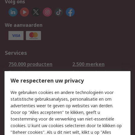
Volg ons
We aanvaarden
Services
750.000 producten
2.500 merken
Bestellen
Inkoopoplossingen
We respecteren uw privacy
Retouren
Technisch advies
Track & Trace
We gebruiken cookies en andere technologieën voor
statistische gebruiksanalyses, personalisatie en om
Wettelijk
advertenties weer te geven op websites van derden.
Door op "Alles accepteren" te klikken, geeft u
Cookiebeleid
Email veiligheid
toestemming voor de verwerking van niet-essentiële
Privacybeleid -
Websitevoorwaarden
cookies. U kunt uw cookies selecteren door te klikken op
Bijgewerkt
"Beheer cookies". Als u dit niet wilt, klikt u op "Alles