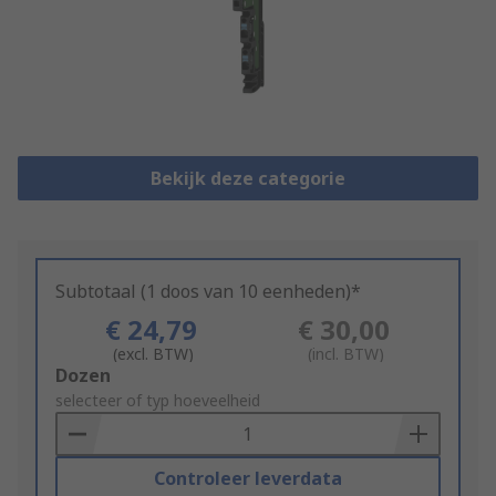
Bekijk deze categorie
Subtotaal (1 doos van 10 eenheden)*
€ 24,79
€ 30,00
(excl. BTW)
(incl. BTW)
Add
Dozen
to
selecteer of typ hoeveelheid
Basket
Controleer leverdata