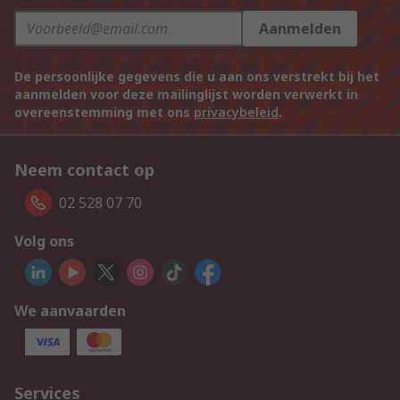
Aanmelden
De persoonlijke gegevens die u aan ons verstrekt bij het
aanmelden voor deze mailinglijst worden verwerkt in
overeenstemming met ons
privacybeleid
.
Neem contact op
02 528 07 70
Volg ons
We aanvaarden
Services