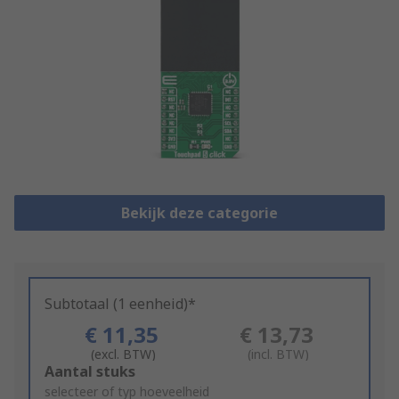
Bekijk deze categorie
Subtotaal (1 eenheid)*
€ 11,35
€ 13,73
(excl. BTW)
(incl. BTW)
Add
Aantal stuks
to
selecteer of typ hoeveelheid