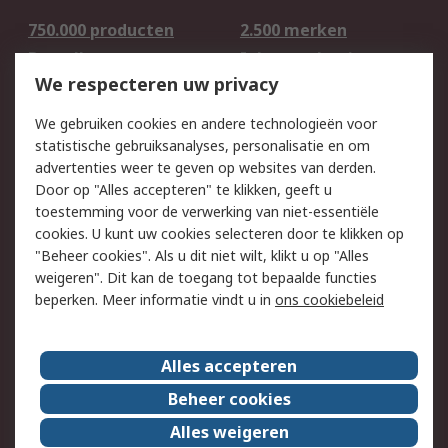
750.000 producten
2.500 merken
Bestellen
Inkoopoplossingen
We respecteren uw privacy
Retouren
Technisch advies
Track & Trace
We gebruiken cookies en andere technologieën voor
statistische gebruiksanalyses, personalisatie en om
Wettelijk
advertenties weer te geven op websites van derden.
Door op "Alles accepteren" te klikken, geeft u
Cookiebeleid
Email veiligheid
toestemming voor de verwerking van niet-essentiële
Privacybeleid -
Websitevoorwaarden
cookies. U kunt uw cookies selecteren door te klikken op
Bijgewerkt
"Beheer cookies". Als u dit niet wilt, klikt u op "Alles
weigeren". Dit kan de toegang tot bepaalde functies
Algemene
beperken. Meer informatie vindt u in
ons cookiebeleid
verkoopvoorwaarden
Over RS
Alles accepteren
RS Group
Over ons
Beheer cookies
RS wereldwijd
Werken bij RS
Alles weigeren