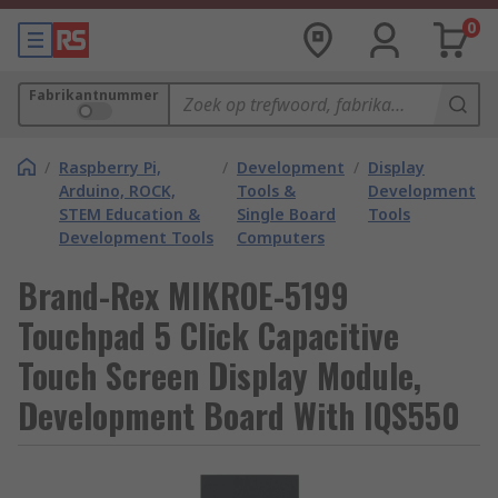
0
Fabrikantnummer
/
Raspberry Pi,
/
Development
/
Display
Arduino, ROCK,
Tools &
Development
STEM Education &
Single Board
Tools
Development Tools
Computers
Brand-Rex MIKROE-5199
Touchpad 5 Click Capacitive
Touch Screen Display Module,
Development Board With IQS550