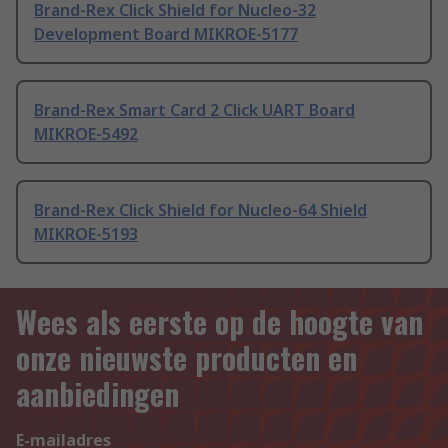
Brand-Rex Click Shield for Nucleo-32
Development Board MIKROE-5177
Brand-Rex Smart Card 2 Click UART Board
MIKROE-5492
Brand-Rex Click Shield for Nucleo-64 Shield
MIKROE-5193
Wees als eerste op de hoogte van
onze nieuwste producten en
aanbiedingen
E-mailadres