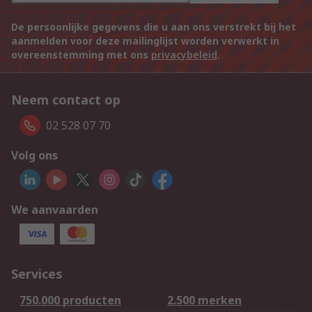
De persoonlijke gegevens die u aan ons verstrekt bij het
aanmelden voor deze mailinglijst worden verwerkt in
overeenstemming met ons
privacybeleid
.
Neem contact op
02 528 07 70
Volg ons
We aanvaarden
Services
750.000 producten
2.500 merken