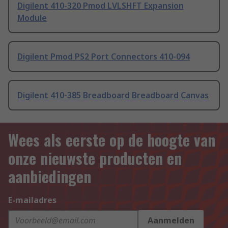
Digilent 410-320 Pmod LVLSHFT Expansion
Module
Digilent Pmod PS2 Port Connectors 410-094
Digilent 410-385 Breadboard Breadboard Canvas
Wees als eerste op de hoogte van
onze nieuwste producten en
aanbiedingen
E-mailadres
Aanmelden