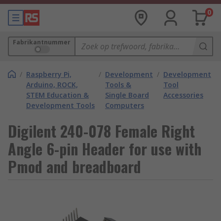
0
Fabrikantnummer
/
Raspberry Pi,
/
Development
/
Development
Arduino, ROCK,
Tools &
Tool
STEM Education &
Single Board
Accessories
Development Tools
Computers
Digilent 240-078 Female Right
Angle 6-pin Header for use with
Pmod and breadboard