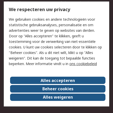
Bestellen
Inkoopoplossingen
We respecteren uw privacy
Retouren
Technisch advies
Track & Trace
We gebruiken cookies en andere technologieën voor
statistische gebruiksanalyses, personalisatie en om
Wettelijk
advertenties weer te geven op websites van derden.
Door op "Alles accepteren" te klikken, geeft u
Cookiebeleid
Email veiligheid
toestemming voor de verwerking van niet-essentiële
Privacybeleid -
Websitevoorwaarden
cookies. U kunt uw cookies selecteren door te klikken op
Bijgewerkt
"Beheer cookies". Als u dit niet wilt, klikt u op "Alles
weigeren". Dit kan de toegang tot bepaalde functies
Algemene
beperken. Meer informatie vindt u in
ons cookiebeleid
verkoopvoorwaarden
Over RS
Alles accepteren
RS Group
Over ons
Beheer cookies
RS wereldwijd
Werken bij RS
Alles weigeren
ESG