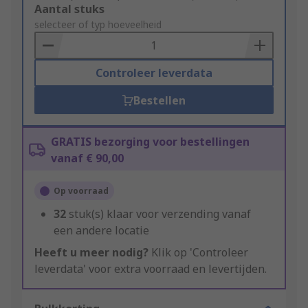
Add
Aantal stuks
to
selecteer of typ hoeveelheid
Basket
Controleer leverdata
Bestellen
GRATIS bezorging voor bestellingen
vanaf € 90,00
Op voorraad
32
stuk(s) klaar voor verzending vanaf
een andere locatie
Heeft u meer nodig?
Klik op 'Controleer
leverdata' voor extra voorraad en levertijden.