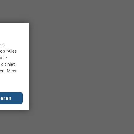
es,
op "Alles
iële
dit niet
ken. Meer
geren