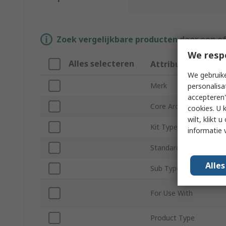
Zoek vergelijkbare producten door een o
We resp
Alles selecteren
Attribuut
We gebruike
Merk
personalisa
accepteren"
Core Architecture
cookies. U 
wilt, klikt
Kit Type
informatie 
Standards/Approvals
Alle
Sub Type
For Use With
Product Type