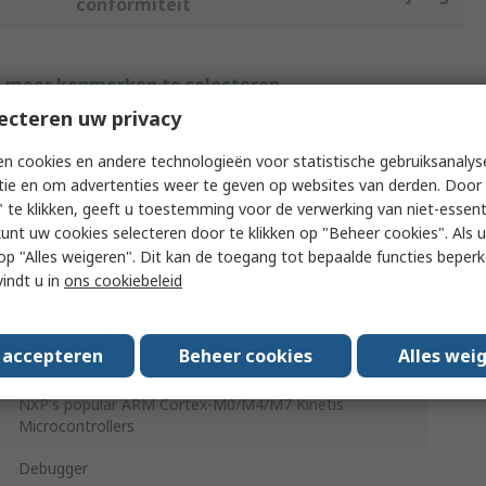
conformiteit
f meer kenmerken te selecteren.
ecteren uw privacy
Waarde
n cookies en andere technologieën voor statistische gebruiksanalys
Brand-Rex
tie en om advertenties weer te geven op websites van derden. Door 
 te klikken, geeft u toestemming voor de verwerking van niet-essent
ARM
kunt uw cookies selecteren door te klikken op "Beheer cookies". Als u 
 u op "Alles weigeren". Dit kan de toegang tot bepaalde functies beper
USB Power Analyser
vindt u in
ons cookiebeleid
RoHS
s accepteren
Beheer cookies
Alles wei
Programmer and Debugger for NXP Kinetis MCU
NXP's popular ARM Cortex-M0/M4/M7 Kinetis
Microcontrollers
Debugger