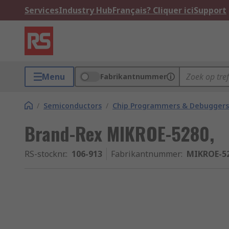
Services
Industry Hub
Français? Cliquer ici
Support
Menu
Fabrikantnummer
/
Semiconductors
/
Chip Programmers & Debuggers
Brand-Rex MIKROE-5280,
RS-stocknr.
:
106-913
Fabrikantnummer
:
MIKROE-5