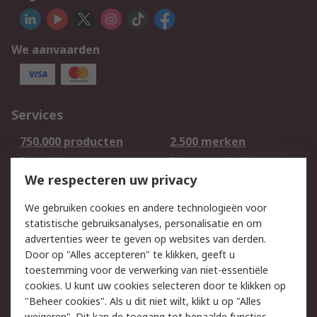
We aanvaarden
Services
750.000 producten
2.500 merken
Bestellen
Inkoopoplossingen
We respecteren uw privacy
Retouren
Technisch advies
Track & Trace
We gebruiken cookies en andere technologieën voor
statistische gebruiksanalyses, personalisatie en om
Wettelijk
advertenties weer te geven op websites van derden.
Door op "Alles accepteren" te klikken, geeft u
Cookiebeleid
Email veiligheid
toestemming voor de verwerking van niet-essentiële
Privacybeleid -
Websitevoorwaarden
cookies. U kunt uw cookies selecteren door te klikken op
Bijgewerkt
"Beheer cookies". Als u dit niet wilt, klikt u op "Alles
weigeren". Dit kan de toegang tot bepaalde functies