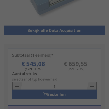
Bekijk alle Data Acquisition
Subtotaal (1 eenheid)*
€ 545,08
€ 659,55
(excl. BTW)
(incl. BTW)
Add
Aantal stuks
to
selecteer of typ hoeveelheid
Basket
Bestellen