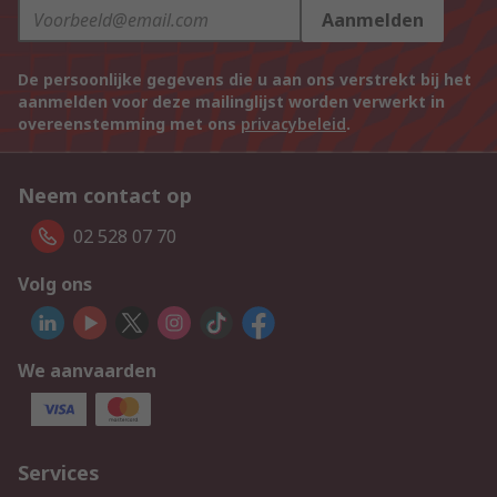
Aanmelden
De persoonlijke gegevens die u aan ons verstrekt bij het
aanmelden voor deze mailinglijst worden verwerkt in
overeenstemming met ons
privacybeleid
.
Neem contact op
02 528 07 70
Volg ons
We aanvaarden
Services