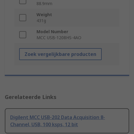
88.9mm
Weight
431g
Model Number
MCC USB-1208HS-4AO
Zoek vergelijkbare producten
Gerelateerde Links
Digilent MCC USB-202 Data Acquisition 8-
Channel, USB, 100 ksps, 12 bit