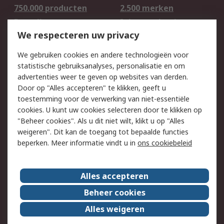
750.000 producten
2.500 merken
Bestellen
Inkoopoplossingen
We respecteren uw privacy
Retouren
Technisch advies
Track & Trace
We gebruiken cookies en andere technologieën voor
statistische gebruiksanalyses, personalisatie en om
Wettelijk
advertenties weer te geven op websites van derden.
Door op "Alles accepteren" te klikken, geeft u
Cookiebeleid
Email veiligheid
toestemming voor de verwerking van niet-essentiële
Privacybeleid -
Websitevoorwaarden
cookies. U kunt uw cookies selecteren door te klikken op
Bijgewerkt
"Beheer cookies". Als u dit niet wilt, klikt u op "Alles
weigeren". Dit kan de toegang tot bepaalde functies
Algemene
beperken. Meer informatie vindt u in
ons cookiebeleid
verkoopvoorwaarden
Over RS
Alles accepteren
RS Group
Over ons
Beheer cookies
RS wereldwijd
Werken bij RS
Alles weigeren
ESG