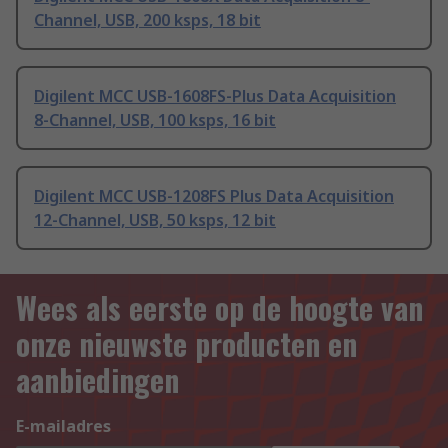
Channel, USB, 200 ksps, 18 bit
Digilent MCC USB-1608FS-Plus Data Acquisition
8-Channel, USB, 100 ksps, 16 bit
Digilent MCC USB-1208FS Plus Data Acquisition
12-Channel, USB, 50 ksps, 12 bit
Wees als eerste op de hoogte van
onze nieuwste producten en
aanbiedingen
E-mailadres