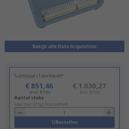
Bekijk alle Data Acquisition
Subtotaal (1 eenheid)*
€ 851,46
€ 1.030,27
(excl. BTW)
(incl. BTW)
Add
Aantal stuks
to
selecteer of typ hoeveelheid
Basket
Bestellen