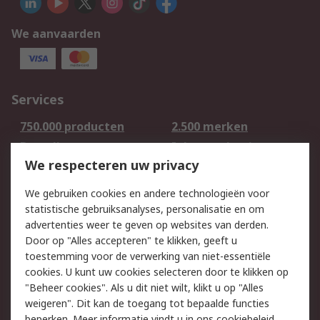
We aanvaarden
Services
750.000 producten
2.500 merken
Bestellen
Inkoopoplossingen
We respecteren uw privacy
Retouren
Technisch advies
Track & Trace
We gebruiken cookies en andere technologieën voor
statistische gebruiksanalyses, personalisatie en om
Wettelijk
advertenties weer te geven op websites van derden.
Door op "Alles accepteren" te klikken, geeft u
Cookiebeleid
Email veiligheid
toestemming voor de verwerking van niet-essentiële
Privacybeleid -
Websitevoorwaarden
cookies. U kunt uw cookies selecteren door te klikken op
Bijgewerkt
"Beheer cookies". Als u dit niet wilt, klikt u op "Alles
weigeren". Dit kan de toegang tot bepaalde functies
Algemene
beperken. Meer informatie vindt u in
ons cookiebeleid