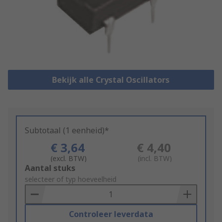
Bekijk alle Crystal Oscillators
Subtotaal (1 eenheid)*
€ 3,64
€ 4,40
(excl. BTW)
(incl. BTW)
Add
Aantal stuks
to
selecteer of typ hoeveelheid
Basket
Controleer leverdata