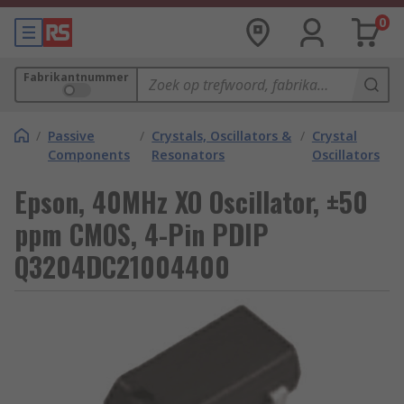
0
Fabrikantnummer
/
Passive
/
Crystals, Oscillators &
/
Crystal
Components
Resonators
Oscillators
Epson, 40MHz XO Oscillator, ±50
ppm CMOS, 4-Pin PDIP
Q3204DC21004400