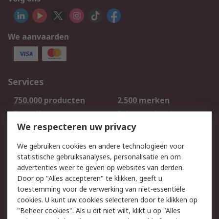
We aanvaarden
Services
750.000 producten
2.500 merken
Bestellen
Inkoopoplossingen
We respecteren uw privacy
Retouren
Technisch advies
Track & Trace
We gebruiken cookies en andere technologieën voor
statistische gebruiksanalyses, personalisatie en om
Wettelijk
advertenties weer te geven op websites van derden.
Door op "Alles accepteren" te klikken, geeft u
Cookiebeleid
Email veiligheid
toestemming voor de verwerking van niet-essentiële
Privacybeleid -
Websitevoorwaarden
cookies. U kunt uw cookies selecteren door te klikken op
Bijgewerkt
"Beheer cookies". Als u dit niet wilt, klikt u op "Alles