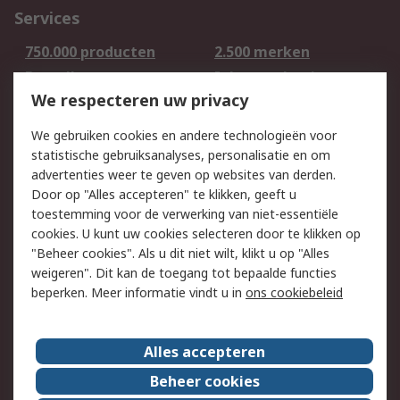
Services
750.000 producten
2.500 merken
Bestellen
Inkoopoplossingen
We respecteren uw privacy
Retouren
Technisch advies
Track & Trace
We gebruiken cookies en andere technologieën voor
statistische gebruiksanalyses, personalisatie en om
Wettelijk
advertenties weer te geven op websites van derden.
Door op "Alles accepteren" te klikken, geeft u
Cookiebeleid
Email veiligheid
toestemming voor de verwerking van niet-essentiële
Privacybeleid -
Websitevoorwaarden
cookies. U kunt uw cookies selecteren door te klikken op
Bijgewerkt
"Beheer cookies". Als u dit niet wilt, klikt u op "Alles
weigeren". Dit kan de toegang tot bepaalde functies
Algemene
beperken. Meer informatie vindt u in
ons cookiebeleid
verkoopvoorwaarden
Over RS
Alles accepteren
RS Group
Over ons
Beheer cookies