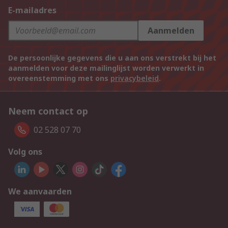
E-mailadres
Aanmelden
De persoonlijke gegevens die u aan ons verstrekt bij het
aanmelden voor deze mailinglijst worden verwerkt in
overeenstemming met ons
privacybeleid
.
Neem contact op
02 528 07 70
Volg ons
We aanvaarden