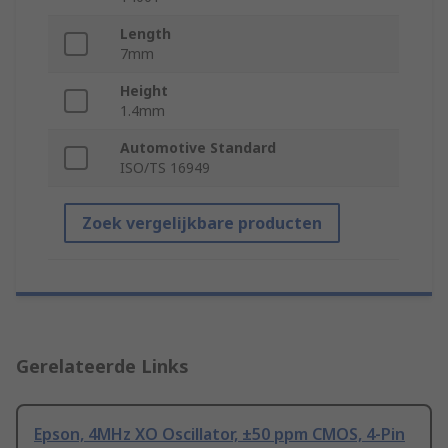
Length
7mm
Height
1.4mm
Automotive Standard
ISO/TS 16949
Zoek vergelijkbare producten
Gerelateerde Links
Epson, 4MHz XO Oscillator, ±50 ppm CMOS, 4-Pin