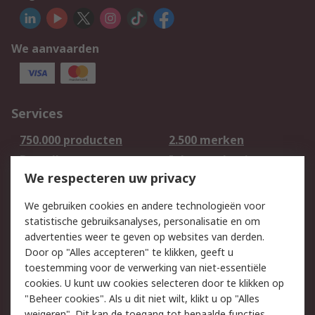
We aanvaarden
Services
750.000 producten
2.500 merken
Bestellen
Inkoopoplossingen
We respecteren uw privacy
Retouren
Technisch advies
Track & Trace
We gebruiken cookies en andere technologieën voor
statistische gebruiksanalyses, personalisatie en om
Wettelijk
advertenties weer te geven op websites van derden.
Door op "Alles accepteren" te klikken, geeft u
Cookiebeleid
Email veiligheid
toestemming voor de verwerking van niet-essentiële
Privacybeleid -
Websitevoorwaarden
cookies. U kunt uw cookies selecteren door te klikken op
Bijgewerkt
"Beheer cookies". Als u dit niet wilt, klikt u op "Alles
weigeren". Dit kan de toegang tot bepaalde functies