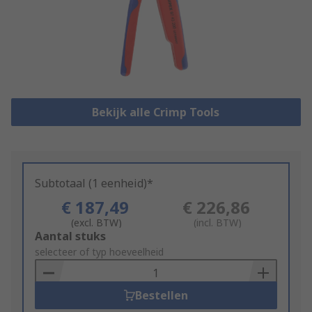
Bekijk alle Crimp Tools
Subtotaal (1 eenheid)*
€ 187,49
€ 226,86
(excl. BTW)
(incl. BTW)
Add
Aantal stuks
to
selecteer of typ hoeveelheid
Basket
Bestellen