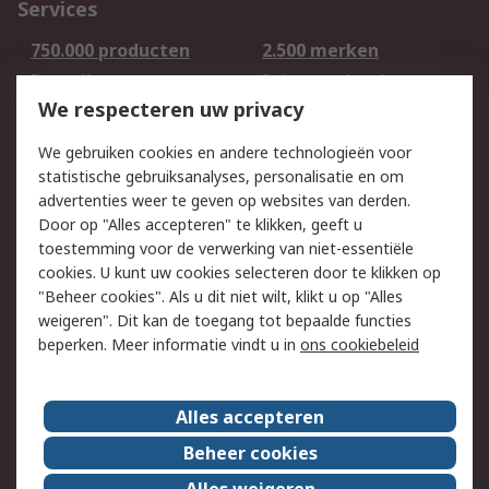
Services
750.000 producten
2.500 merken
Bestellen
Inkoopoplossingen
We respecteren uw privacy
Retouren
Technisch advies
Track & Trace
We gebruiken cookies en andere technologieën voor
statistische gebruiksanalyses, personalisatie en om
Wettelijk
advertenties weer te geven op websites van derden.
Door op "Alles accepteren" te klikken, geeft u
Cookiebeleid
Email veiligheid
toestemming voor de verwerking van niet-essentiële
Privacybeleid -
Websitevoorwaarden
cookies. U kunt uw cookies selecteren door te klikken op
Bijgewerkt
"Beheer cookies". Als u dit niet wilt, klikt u op "Alles
weigeren". Dit kan de toegang tot bepaalde functies
Algemene
beperken. Meer informatie vindt u in
ons cookiebeleid
verkoopvoorwaarden
Over RS
Alles accepteren
RS Group
Over ons
Beheer cookies
RS wereldwijd
Werken bij RS