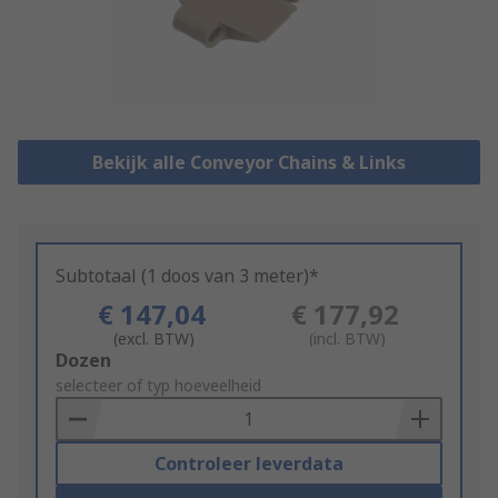
Bekijk alle Conveyor Chains & Links
Subtotaal (1 doos van 3 meter)*
€ 147,04
€ 177,92
(excl. BTW)
(incl. BTW)
Add
Dozen
to
selecteer of typ hoeveelheid
Basket
Controleer leverdata