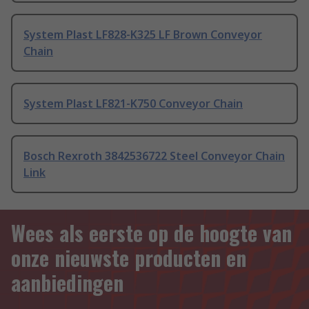
System Plast LF828-K325 LF Brown Conveyor
Chain
System Plast LF821-K750 Conveyor Chain
Bosch Rexroth 3842536722 Steel Conveyor Chain
Link
Wees als eerste op de hoogte van
onze nieuwste producten en
aanbiedingen