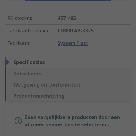
RS-stocknr.
:
457-495
Fabrikantnummer
:
LF880TAB-K325
Fabrikant
:
System Plast
Specificaties
Datasheets
Wetgeving en conformiteit
Productomschrijving
Zoek vergelijkbare producten door een
of meer kenmerken te selecteren.