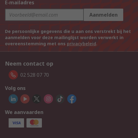
E-mailadres
Aanmelden
De persoonlijke gegevens die u aan ons verstrekt bij het
aanmelden voor deze mailinglijst worden verwerkt in
overeenstemming met ons
privacybeleid
.
Neem contact op
02 528 07 70
Volg ons
We aanvaarden