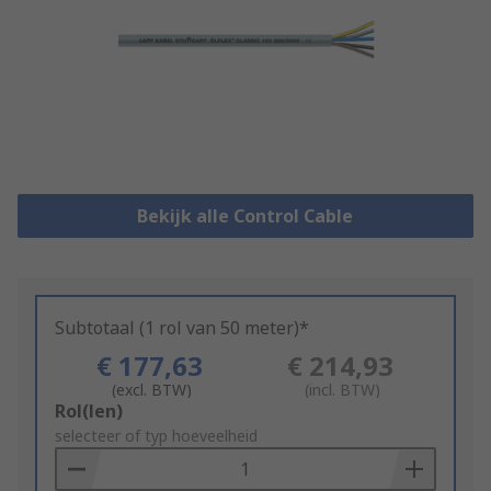
Bekijk alle Control Cable
Subtotaal (1 rol van 50 meter)*
€ 177,63
€ 214,93
(excl. BTW)
(incl. BTW)
Add
Rol(len)
to
selecteer of typ hoeveelheid
Basket