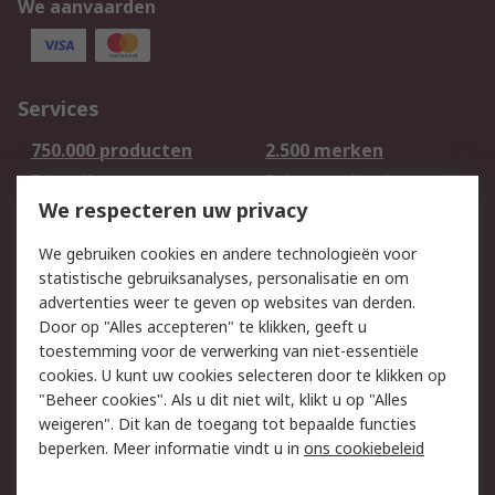
We aanvaarden
Services
750.000 producten
2.500 merken
Bestellen
Inkoopoplossingen
We respecteren uw privacy
Retouren
Technisch advies
Track & Trace
We gebruiken cookies en andere technologieën voor
statistische gebruiksanalyses, personalisatie en om
Wettelijk
advertenties weer te geven op websites van derden.
Door op "Alles accepteren" te klikken, geeft u
Cookiebeleid
Email veiligheid
toestemming voor de verwerking van niet-essentiële
Privacybeleid -
Websitevoorwaarden
cookies. U kunt uw cookies selecteren door te klikken op
Bijgewerkt
"Beheer cookies". Als u dit niet wilt, klikt u op "Alles
weigeren". Dit kan de toegang tot bepaalde functies
Algemene
beperken. Meer informatie vindt u in
ons cookiebeleid
verkoopvoorwaarden