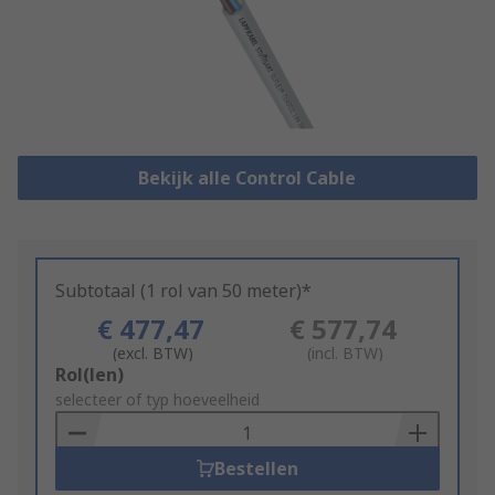
Bekijk alle Control Cable
Subtotaal (1 rol van 50 meter)*
€ 477,47
€ 577,74
(excl. BTW)
(incl. BTW)
Add
Rol(len)
to
selecteer of typ hoeveelheid
Basket
Bestellen