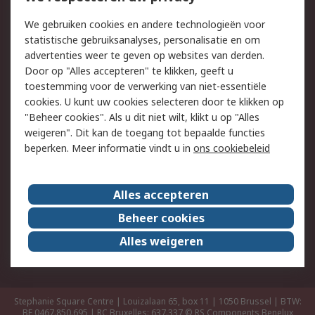
Track & Trace
We gebruiken cookies en andere technologieën voor
statistische gebruiksanalyses, personalisatie en om
Wettelijk
advertenties weer te geven op websites van derden.
Door op "Alles accepteren" te klikken, geeft u
Cookiebeleid
Email veiligheid
toestemming voor de verwerking van niet-essentiële
Privacybeleid -
Websitevoorwaarden
cookies. U kunt uw cookies selecteren door te klikken op
Bijgewerkt
"Beheer cookies". Als u dit niet wilt, klikt u op "Alles
weigeren". Dit kan de toegang tot bepaalde functies
Algemene
beperken. Meer informatie vindt u in
ons cookiebeleid
verkoopvoorwaarden
Over RS
Alles accepteren
RS Group
Over ons
Beheer cookies
RS wereldwijd
Werken bij RS
Alles weigeren
ESG
Stephanie Square Centre | Louizalaan 65, box 11 | 1050 Brussel | BTW:
BE 0467.850.695 | RC Bruxelles: 637.337
© RS Components Benelux