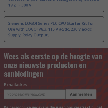
19.2 → 300 V
Siemens LOGO! Series PLC CPU Starter Kit for
Use with LOGO! V8.3, 115 V ac/dc, 230 V ac/dc
Supply, Relay Output,
Wees als eerste op de hoogte van
onze nieuwste producten en
aanbiedingen
E-mailadres
Aanmelden
De persoonlijke gegevens die u aan ons verstrekt bij het