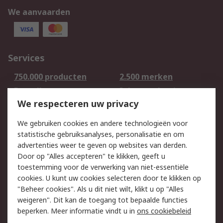
We aanvaarden
Services
750.000 producten
2.500 merken
Bestellen
Inkoopoplossingen
We respecteren uw privacy
Retouren
Technisch advies
Track & Trace
We gebruiken cookies en andere technologieën voor
statistische gebruiksanalyses, personalisatie en om
Wettelijk
advertenties weer te geven op websites van derden.
Door op "Alles accepteren" te klikken, geeft u
Cookiebeleid
Email veiligheid
toestemming voor de verwerking van niet-essentiële
Privacybeleid -
Websitevoorwaarden
cookies. U kunt uw cookies selecteren door te klikken op
Bijgewerkt
"Beheer cookies". Als u dit niet wilt, klikt u op "Alles
weigeren". Dit kan de toegang tot bepaalde functies
Algemene
beperken. Meer informatie vindt u in
ons cookiebeleid
verkoopvoorwaarden