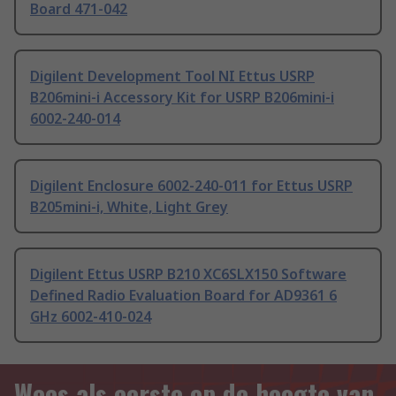
Board 471-042
Digilent Development Tool NI Ettus USRP
B206mini-i Accessory Kit for USRP B206mini-i
6002-240-014
Digilent Enclosure 6002-240-011 for Ettus USRP
B205mini-i, White, Light Grey
Digilent Ettus USRP B210 XC6SLX150 Software
Defined Radio Evaluation Board for AD9361 6
GHz 6002-410-024
Wees als eerste op de hoogte van