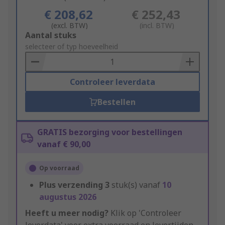
€ 208,62
€ 252,43
(excl. BTW)
(incl. BTW)
Add
Aantal stuks
to
selecteer of typ hoeveelheid
Basket
Controleer leverdata
Bestellen
GRATIS bezorging voor bestellingen
vanaf € 90,00
Op voorraad
Plus verzending
3
stuk(s) vanaf
10
augustus 2026
Heeft u meer nodig?
Klik op 'Controleer