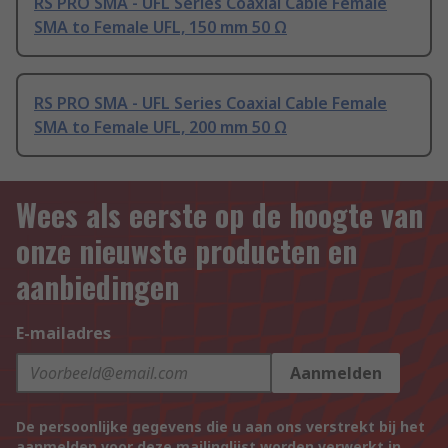
RS PRO SMA - UFL Series Coaxial Cable Female
SMA to Female UFL, 150 mm 50 Ω
RS PRO SMA - UFL Series Coaxial Cable Female
SMA to Female UFL, 200 mm 50 Ω
Wees als eerste op de hoogte van
onze nieuwste producten en
aanbiedingen
E-mailadres
Aanmelden
De persoonlijke gegevens die u aan ons verstrekt bij het
aanmelden voor deze mailinglijst worden verwerkt in