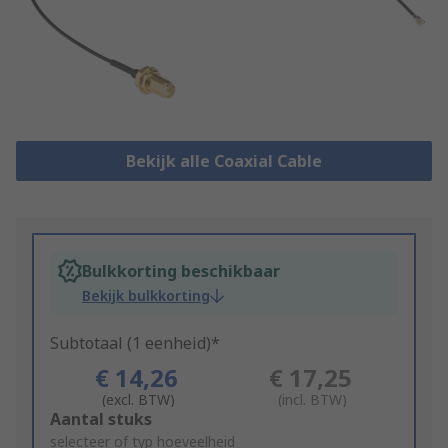
Bekijk alle Coaxial Cable
Bulkkorting beschikbaar
Bekijk bulkkorting
Subtotaal (1 eenheid)*
€ 14,26
€ 17,25
(excl. BTW)
(incl. BTW)
Add
Aantal stuks
to
selecteer of typ hoeveelheid