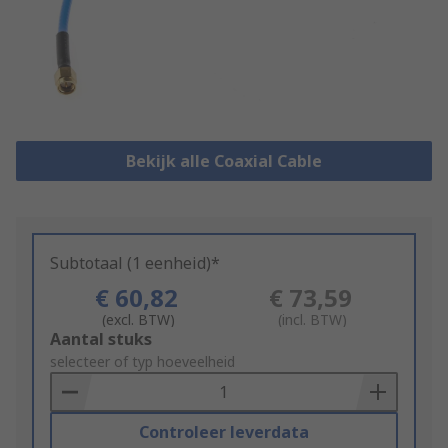
Bekijk alle Coaxial Cable
Subtotaal (1 eenheid)*
€ 60,82
€ 73,59
(excl. BTW)
(incl. BTW)
Add
Aantal stuks
to
selecteer of typ hoeveelheid
Basket
Controleer leverdata