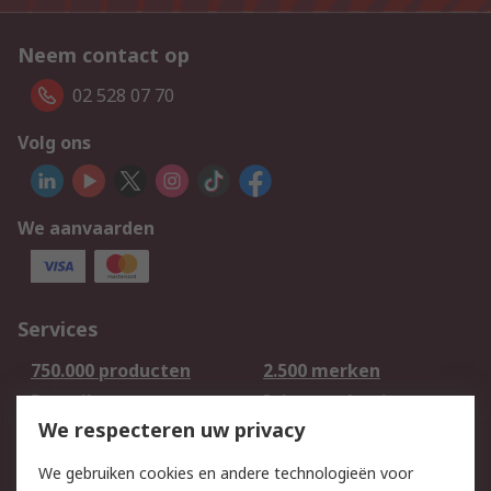
Neem contact op
02 528 07 70
Volg ons
We aanvaarden
Services
750.000 producten
2.500 merken
Bestellen
Inkoopoplossingen
We respecteren uw privacy
Retouren
Technisch advies
Track & Trace
We gebruiken cookies en andere technologieën voor