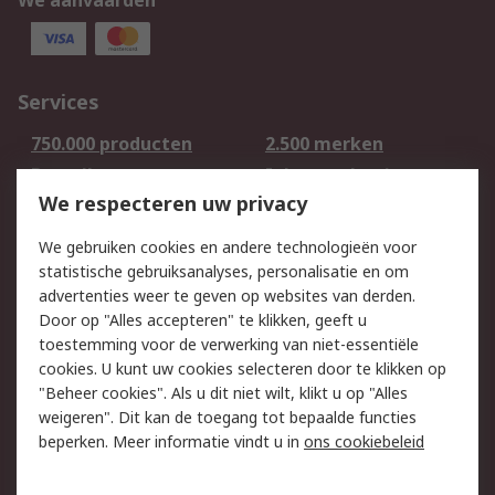
We aanvaarden
Services
750.000 producten
2.500 merken
Bestellen
Inkoopoplossingen
We respecteren uw privacy
Retouren
Technisch advies
Track & Trace
We gebruiken cookies en andere technologieën voor
statistische gebruiksanalyses, personalisatie en om
Wettelijk
advertenties weer te geven op websites van derden.
Door op "Alles accepteren" te klikken, geeft u
Cookiebeleid
Email veiligheid
toestemming voor de verwerking van niet-essentiële
Privacybeleid -
Websitevoorwaarden
cookies. U kunt uw cookies selecteren door te klikken op
Bijgewerkt
"Beheer cookies". Als u dit niet wilt, klikt u op "Alles
weigeren". Dit kan de toegang tot bepaalde functies
Algemene
beperken. Meer informatie vindt u in
ons cookiebeleid
verkoopvoorwaarden