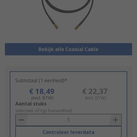
Bekijk alle Coaxial Cable
Subtotaal (1 eenheid)*
€ 18,49
€ 22,37
(excl. BTW)
(incl. BTW)
Add
Aantal stuks
to
selecteer of typ hoeveelheid
Basket
Controleer leverdata