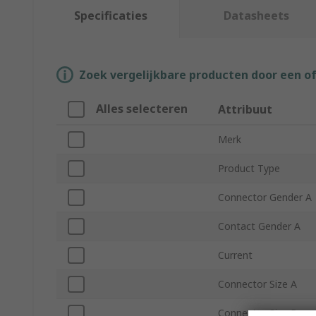
Specificaties
Datasheets
Zoek vergelijkbare producten door een o
Alles selecteren
Attribuut
Merk
Product Type
Connector Gender A
Contact Gender A
Current
Connector Size A
Connector Size B