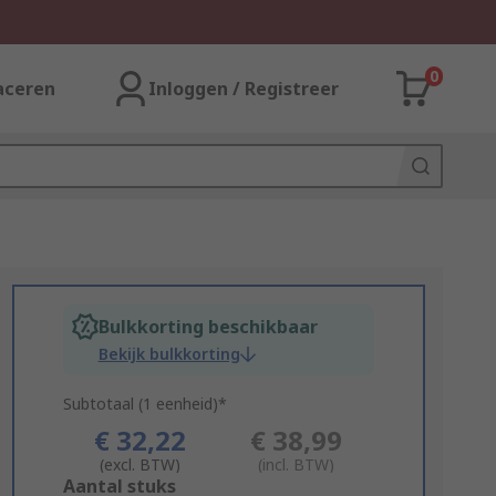
0
aceren
Inloggen / Registreer
Bulkkorting beschikbaar
Bekijk bulkkorting
Subtotaal (1 eenheid)*
€ 32,22
€ 38,99
(excl. BTW)
(incl. BTW)
Add
Aantal stuks