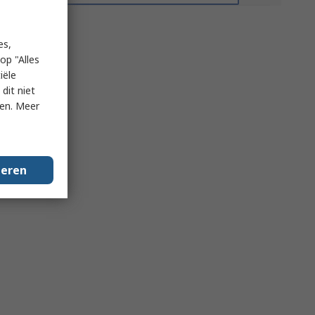
es,
op "Alles
iële
dit niet
ken. Meer
geren