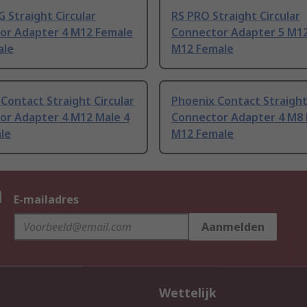
Straight Circular
RS PRO Straight Circular
or Adapter 4 M12 Female
Connector Adapter 5 M12
ale
M12 Female
Contact Straight Circular
Phoenix Contact Straight
or Adapter 4 M12 Male 4
Connector Adapter 4 M8 
le
M12 Female
n
E-mailadres
Aanmelden
Wettelijk