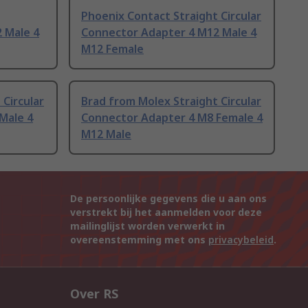
Phoenix Contact Straight Circular
 Male 4
Connector Adapter 4 M12 Male 4
M12 Female
 Circular
Brad from Molex Straight Circular
Male 4
Connector Adapter 4 M8 Female 4
M12 Male
De persoonlijke gegevens die u aan ons
verstrekt bij het aanmelden voor deze
mailinglijst worden verwerkt in
overeenstemming met ons
privacybeleid
.
Over RS