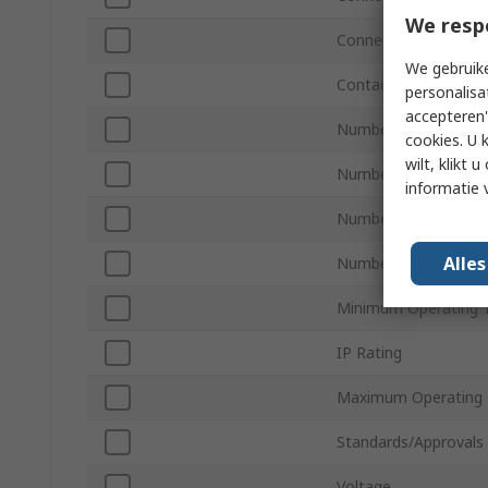
We resp
Connector Gender B
We gebruike
Contact Gender B
personalisa
accepteren"
Number of Ports A
cookies. U 
wilt, klikt
Number of Contacts
informatie 
Number of Contacts
Alle
Number of Ports B
Minimum Operating 
IP Rating
Maximum Operating 
Standards/Approvals
Voltage