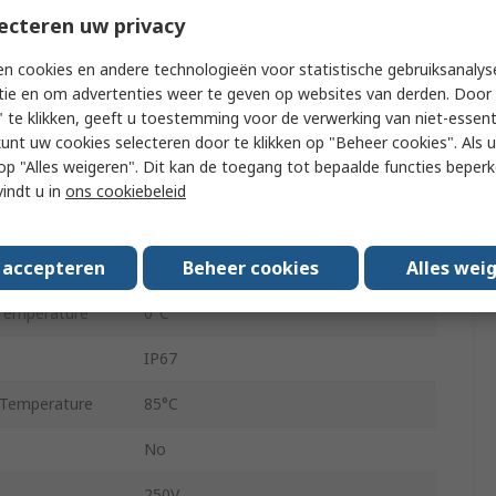
ecteren uw privacy
Female
n cookies en andere technologieën voor statistische gebruiksanalys
Female
tie en om advertenties weer te geven op websites van derden. Door 
 te klikken, geeft u toestemming voor de verwerking van niet-essent
1
kunt uw cookies selecteren door te klikken op "Beheer cookies". Als u 
 u op "Alles weigeren". Dit kan de toegang tot bepaalde functies beper
 A
4
vindt u in
ons cookiebeleid
 B
3
s accepteren
Beheer cookies
Alles wei
2
Temperature
0°C
IP67
Temperature
85°C
No
250V