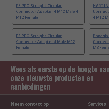
RS PRO Straight Circular
HARTING 
Connector Adapter 4 M12 Male 4
Connect
M12 Female
4 M12 M
RS PRO Straight Circular
Phoenix 
Connector Adapter 4 Male M12
Connect
Female
M8 Fema
Wees als eerste op de hoogte va
onze nieuwste producten en
aanbiedingen
Neem contact op
Services