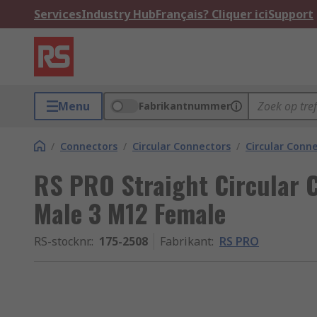
Services
Industry Hub
Français? Cliquer ici
Support
Menu
Fabrikantnummer
/
Connectors
/
Circular Connectors
/
Circular Conn
RS PRO Straight Circular 
Male 3 M12 Female
RS-stocknr.
:
175-2508
Fabrikant
:
RS PRO