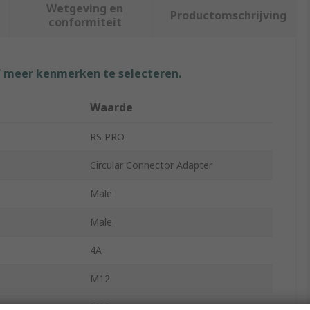
Wetgeving en
Productomschrijving
conformiteit
f meer kenmerken te selecteren.
Waarde
RS PRO
Circular Connector Adapter
Male
Male
4A
M12
M12