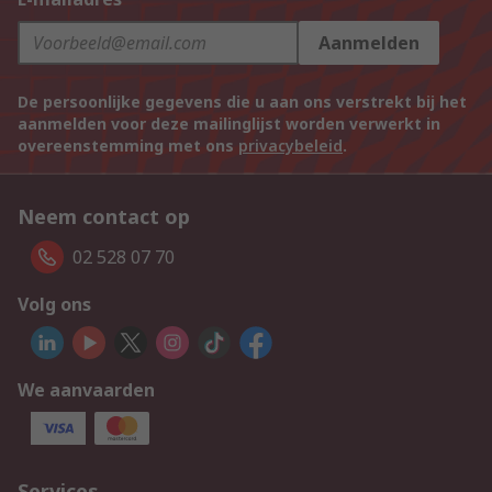
Aanmelden
De persoonlijke gegevens die u aan ons verstrekt bij het
aanmelden voor deze mailinglijst worden verwerkt in
overeenstemming met ons
privacybeleid
.
Neem contact op
02 528 07 70
Volg ons
We aanvaarden
Services