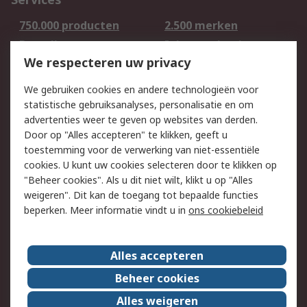
750.000 producten
2.500 merken
Bestellen
Inkoopoplossingen
We respecteren uw privacy
Retouren
Technisch advies
Track & Trace
We gebruiken cookies en andere technologieën voor
statistische gebruiksanalyses, personalisatie en om
Wettelijk
advertenties weer te geven op websites van derden.
Door op "Alles accepteren" te klikken, geeft u
Cookiebeleid
Email veiligheid
toestemming voor de verwerking van niet-essentiële
Privacybeleid -
Websitevoorwaarden
cookies. U kunt uw cookies selecteren door te klikken op
Bijgewerkt
"Beheer cookies". Als u dit niet wilt, klikt u op "Alles
weigeren". Dit kan de toegang tot bepaalde functies
Algemene
beperken. Meer informatie vindt u in
ons cookiebeleid
verkoopvoorwaarden
Over RS
Alles accepteren
RS Group
Over ons
Beheer cookies
RS wereldwijd
Werken bij RS
Alles weigeren