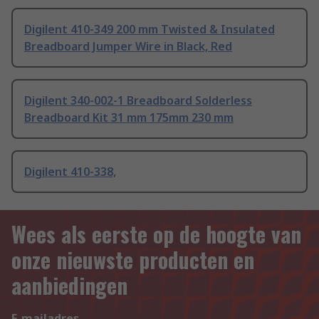
Digilent 410-349 200 mm Twisted & Insulated
Breadboard Jumper Wire in Black, Red
Digilent 340-002-1 Breadboard Solderless
Breadboard Kit 31 mm 175mm 230 mm
Digilent 410-338,
Wees als eerste op de hoogte van
onze nieuwste producten en
aanbiedingen
E-mailadres