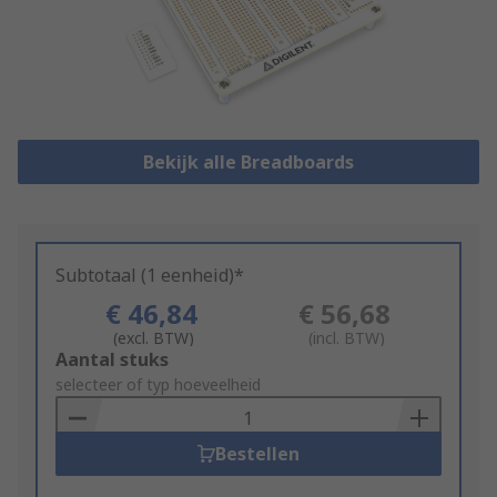
Bekijk alle Breadboards
Subtotaal (1 eenheid)*
€ 46,84
€ 56,68
(excl. BTW)
(incl. BTW)
Add
Aantal stuks
to
selecteer of typ hoeveelheid
Basket
Bestellen