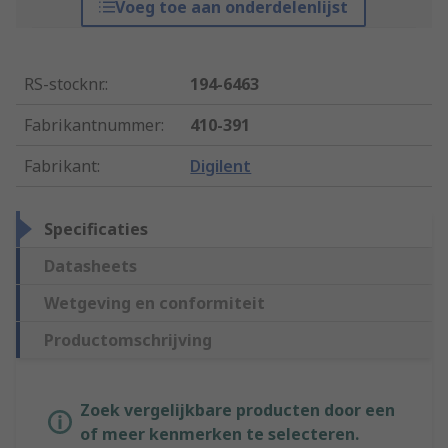
Voeg toe aan onderdelenlijst
RS-stocknr.
:
194-6463
Fabrikantnummer
:
410-391
Fabrikant
:
Digilent
Specificaties
Datasheets
Wetgeving en conformiteit
Productomschrijving
Zoek vergelijkbare producten door een
of meer kenmerken te selecteren.