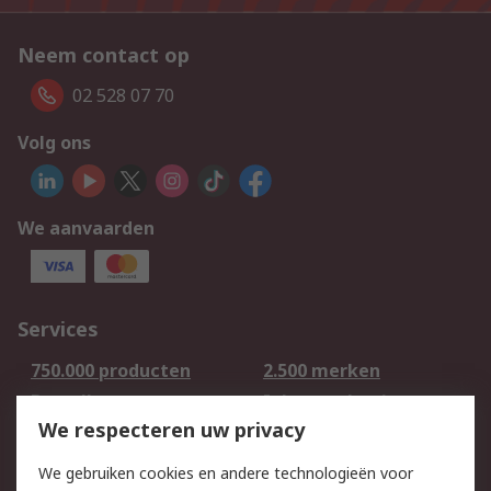
Neem contact op
02 528 07 70
Volg ons
We aanvaarden
Services
750.000 producten
2.500 merken
Bestellen
Inkoopoplossingen
We respecteren uw privacy
Retouren
Technisch advies
Track & Trace
We gebruiken cookies en andere technologieën voor