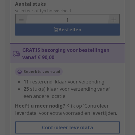
Add
Aantal stuks
to
selecteer of typ hoeveelheid
Basket
Bestellen
GRATIS bezorging voor bestellingen
vanaf € 90,00
Beperkte voorraad
11
resterend, klaar voor verzending
25
stuk(s) klaar voor verzending vanaf
een andere locatie
Heeft u meer nodig?
Klik op 'Controleer
leverdata' voor extra voorraad en levertijden.
Controleer leverdata