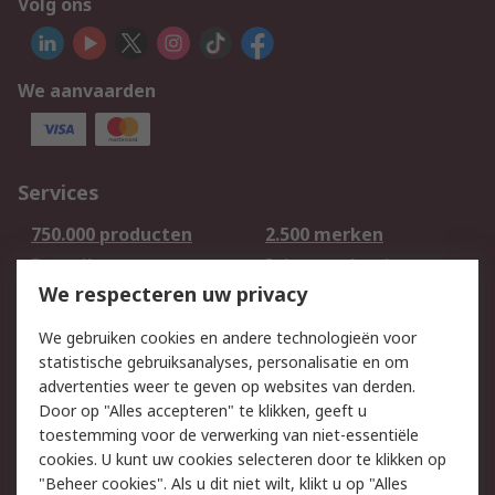
Volg ons
We aanvaarden
Services
750.000 producten
2.500 merken
Bestellen
Inkoopoplossingen
We respecteren uw privacy
Retouren
Technisch advies
Track & Trace
We gebruiken cookies en andere technologieën voor
statistische gebruiksanalyses, personalisatie en om
Wettelijk
advertenties weer te geven op websites van derden.
Door op "Alles accepteren" te klikken, geeft u
Cookiebeleid
Email veiligheid
toestemming voor de verwerking van niet-essentiële
Privacybeleid -
Websitevoorwaarden
cookies. U kunt uw cookies selecteren door te klikken op
Bijgewerkt
"Beheer cookies". Als u dit niet wilt, klikt u op "Alles