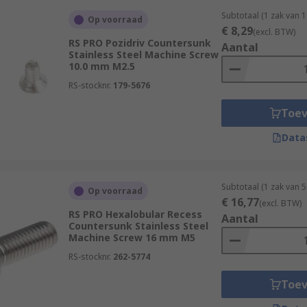
Subtotaal (1 zak van 
Op voorraad
€ 8,29
(excl. BTW)
RS PRO Pozidriv Countersunk
Aantal
Stainless Steel Machine Screw
10.0 mm M2.5
RS-stocknr.
179-5676
Toe
Data
Subtotaal (1 zak van 
Op voorraad
€ 16,77
(excl. BTW)
RS PRO Hexalobular Recess
Aantal
Countersunk Stainless Steel
Machine Screw 16 mm M5
RS-stocknr.
262-5774
Toe