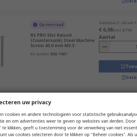
Data
Subtotaal (1 zak van 
Op voorraad
€ 6,08
(excl. BTW)
RS PRO Slot Raised
Aantal
(Countersunk) Steel Machine
Screw 40.0 mm M3.5
RS-stocknr.
850-7467
Toe
Data
Subtotaal (1 verpakk
ecteren uw privacy
Op voorraad
€ 42,00
(excl. BTW)
RS PRO Slot Pan Stainless
Aantal
n cookies en andere technologieën voor statistische gebruiksanalys
Steel Machine Screw 10.0 mm
tie en om advertenties weer te geven op websites van derden. Door 
M3
 te klikken, geeft u toestemming voor de verwerking van niet-essent
RS-stocknr.
264-6466
kunt uw cookies selecteren door te klikken op "Beheer cookies". Als u 