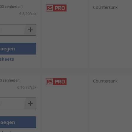
100 eenheden)
Countersunk
€ 8,29/zak
voegen
sheets
50 eenheden)
Countersunk
€ 16,77/zak
voegen