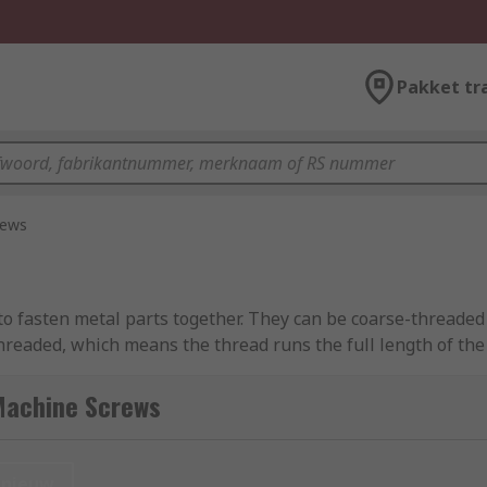
Pakket tr
rews
to fasten metal parts together. They can be coarse-threaded
hreaded, which means the thread runs the full length of the 
o machine screws
.
Machine Screws
d imperial fixings for all your metalworking and panel build
nieuw