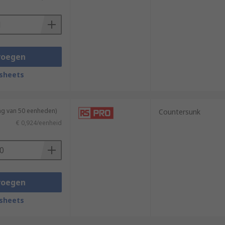
 array of drive types, the most common
voegen
sheets
so be used in:
ng van 50 eenheden)
Countersunk
€ 0,924/eenheid
voegen
sheets