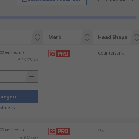
als include:
Merk
Head Shape
100 eenheden)
Countersunk
€ 36,97/zak
voegen
fully considered.
sheets
uss, Pan, Hex, and round.
100 eenheden)
Pan
€ 9,61/zak