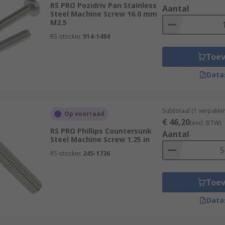
RS PRO Pozidriv Pan Stainless
Aantal
Steel Machine Screw 16.0 mm
M2.5
you will use to install or remove the screw. There is a vast
RS-stocknr.
914-1484
Toe
Data
l parts together in machinery, tools, and panels. They can al
Subtotaal (1 verpakki
Op voorraad
€ 46,20
(excl. BTW)
RS PRO Phillips Countersunk
Aantal
Steel Machine Screw 1.25 in
RS-stocknr.
245-1736
Toe
Data