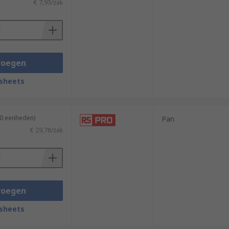
€ 7,93/zak
voegen
sheets
50 eenheden)
Pan
€ 29,78/zak
voegen
sheets