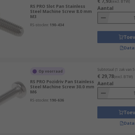
€ 7,93
(excl. BTW)
RS PRO Slot Pan Stainless
Aantal
Steel Machine Screw 8.0 mm
M3
RS-stocknr.
190-434
Toe
Data
Subtotaal (1 zak van 
Op voorraad
€ 29,78
(excl. BTW)
RS PRO Pozidriv Pan Stainless
Aantal
Steel Machine Screw 30.0 mm
M6
RS-stocknr.
190-636
Toe
Data