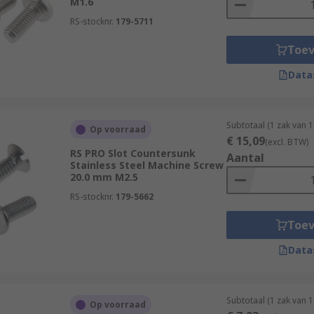
M1.6
RS-stocknr.
179-5711
Toe
Data
Subtotaal (1 zak van 
Op voorraad
€ 15,09
(excl. BTW)
RS PRO Slot Countersunk
Aantal
Stainless Steel Machine Screw
20.0 mm M2.5
RS-stocknr.
179-5662
Toe
Data
Subtotaal (1 zak van 
Op voorraad