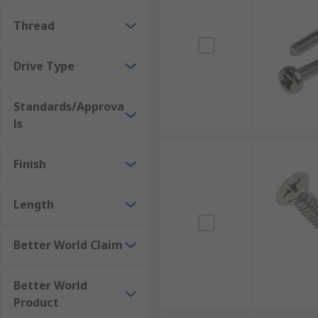
Drive types
Thread
A machine screw drive type refers to the type of tool 
being slotted, Phillips, Hex, and Pozi.
Drive Type
Where would I use a machine screw?
Standards/Approva
ls
The screws are typically used to securely fasten meta
Appliances
Finish
Electronic devices
Vehicles
Length
Better World Claim
Better World
Product