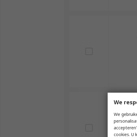
We resp
We gebruike
personalisa
accepteren"
cookies. U 