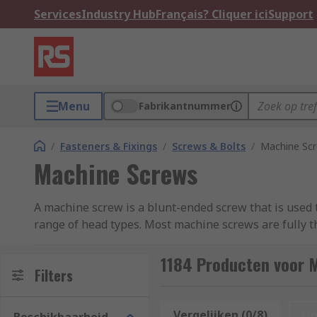
Services
Industry Hub
Français? Cliquer ici
Support
Menu
Fabrikantnummer
/
Fasteners & Fixings
/
Screws & Bolts
/
Machine Sc
Machine Screws
A machine screw is a blunt-ended screw that is used 
range of head types. Most machine screws are fully t
very end. You can learn more in our complete
guide t
1184 Producten voor 
RS offer an extensive range of high-quality metric an
Filters
What are machine screws made of?
Vergelijken (0/8)
Op