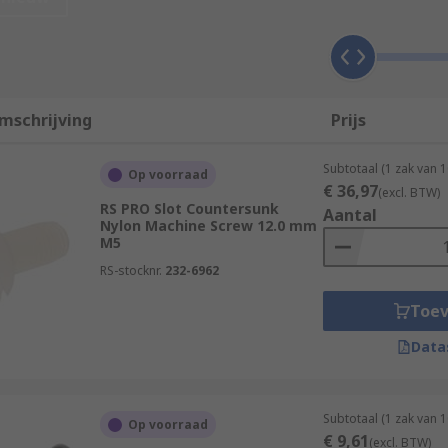
ials to suit various applications and environments. Materi
mschrijving
Prijs
Subtotaal (1 zak van 
Op voorraad
€ 36,97
(excl. BTW)
RS PRO Slot Countersunk
Aantal
ated, galvanized, or passivated which helps to deter rust.
Nylon Machine Screw 12.0 mm
M5
RS-stocknr.
232-6962
Toe
er and head types. Choosing the right fastener must be care
Data
sehead although there are other types around including Tr
Subtotaal (1 zak van 
Op voorraad
€ 9,61
(excl. BTW)