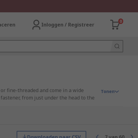
0
aceren
Inloggen / Registreer
 or fine-threaded and come in a wide
Tonen
fastener, from just under the head to the
ing needs.
Downloaden naar CSV
7
van
60