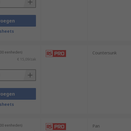
voegen
sheets
100 eenheden)
Countersunk
€ 15,09/zak
voegen
sheets
100 eenheden)
Pan