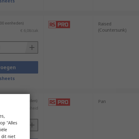
sheets
100 eenheden)
Raised
(Countersunk)
€ 6,08/zak
voegen
sheets
ing van 500 eenheden)
Pan
€ 0,084/eenheid
es,
op "Alles
iële
dit niet