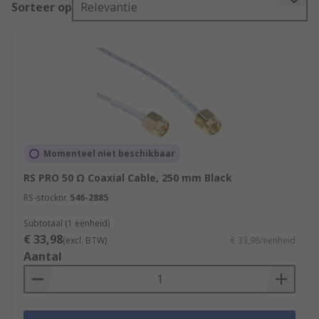
Sorteer op
Relevantie
Its applications include feedlines connecting
radio transmitters and receivers with their
antennas, computer network (Internet)
connections, digital audio (S/PDIF), and
distributing cable television signals. For detailed
information about their uses and the different
kinds of coaxial cables available, we recommend
you read our bespoke
Coaxial Cable Guide
.
Momenteel niet beschikbaar
RS PRO 50 Ω Coaxial Cable, 250 mm Black
RS-stocknr.
546-2885
Subtotaal (1 eenheid)
€ 33,98
(excl. BTW)
€ 33,98/eenheid
Aantal