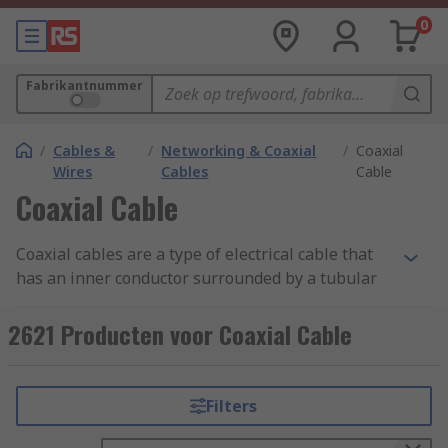
0
Fabrikantnummer
/
Cables &
/
Networking & Coaxial
/
Coaxial
Wires
Cables
Cable
Coaxial Cable
Coaxial cables are a type of electrical cable that
has an inner conductor surrounded by a tubular
insulating layer, surrounded by a tubular
conducting shield.
2621 Producten voor Coaxial Cable
Coax cables are durable, easy to install and are
designed to carry signals over long distances.
Filters
Coaxial Cable Applications