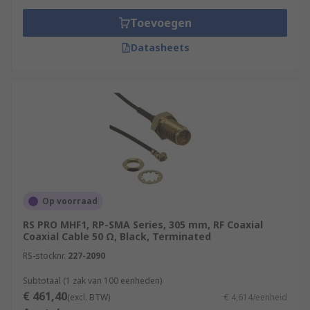
Toevoegen
Datasheets
Op voorraad
RS PRO MHF1, RP-SMA Series, 305 mm, RF Coaxial
Coaxial Cable 50 Ω, Black, Terminated
RS-stocknr.
227-2090
Subtotaal (1 zak van 100 eenheden)
€ 461,40
(excl. BTW)
€ 4,614/eenheid