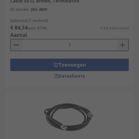
Cable 50 Ω, Brown, Terminated
RS-stocknr.
283-4809
Subtotaal (1 eenheid)
€ 84,34
(excl. BTW)
€ 84,34/eenheid
Aantal
Toevoegen
Datasheets