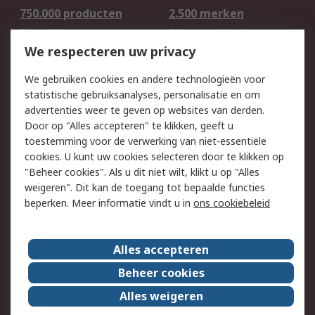
750.000 producten
2.500 merken
Bestellen
Inkoopoplossingen
We respecteren uw privacy
Retouren
Technisch advies
Track & Trace
We gebruiken cookies en andere technologieën voor
statistische gebruiksanalyses, personalisatie en om
Wettelijk
advertenties weer te geven op websites van derden.
Door op "Alles accepteren" te klikken, geeft u
Cookiebeleid
Email veiligheid
toestemming voor de verwerking van niet-essentiële
Privacybeleid -
Websitevoorwaarden
cookies. U kunt uw cookies selecteren door te klikken op
Bijgewerkt
"Beheer cookies". Als u dit niet wilt, klikt u op "Alles
weigeren". Dit kan de toegang tot bepaalde functies
Algemene
beperken. Meer informatie vindt u in
ons cookiebeleid
verkoopvoorwaarden
Over RS
Alles accepteren
RS Group
Over ons
Beheer cookies
RS wereldwijd
Werken bij RS
Alles weigeren
ESG