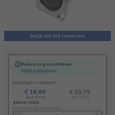
Bekijk alle XLR Connectors
Bulkkorting beschikbaar
Bekijk bulkkorting
Subtotaal (1 eenheid)*
€ 16,69
€ 20,19
(excl. BTW)
(incl. BTW)
Add
Aantal stuks
to
selecteer of typ hoeveelheid
Basket