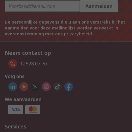
Aanmelden
De persoonlijke gegevens die u aan ons verstrekt bij het
aanmelden voor deze mailinglijst worden verwerkt in
overeenstemming met ons
privacybeleid
.
Neem contact op
02 528 07 70
Volg ons
We aanvaarden
Services