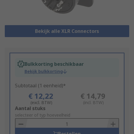
Bekijk alle XLR Connectors
Bulkkorting beschikbaar
Bekijk bulkkorting
Subtotaal (1 eenheid)*
€ 12,22
€ 14,79
(excl. BTW)
(incl. BTW)
Add
Aantal stuks
to
selecteer of typ hoeveelheid
Basket
Bestellen