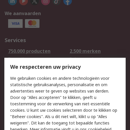
We aanvaarden
Services
750.000 producten
2.500 merken
Bestellen
Inkoopoplossingen
We respecteren uw privacy
Retouren
Technisch advies
Track & Trace
We gebruiken cookies en andere technologieën voor
statistische gebruiksanalyses, personalisatie en om
Wettelijk
advertenties weer te geven op websites van derden.
Door op "Alles accepteren" te klikken, geeft u
Cookiebeleid
Email veiligheid
toestemming voor de verwerking van niet-essentiële
Privacybeleid -
Websitevoorwaarden
cookies. U kunt uw cookies selecteren door te klikken op
Bijgewerkt
"Beheer cookies". Als u dit niet wilt, klikt u op "Alles
weigeren". Dit kan de toegang tot bepaalde functies
Algemene
beperken. Meer informatie vindt u in
ons cookiebeleid