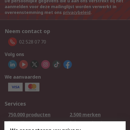
De persoonlijke gegevens die u aan ons verstrekt bij het
aanmelden voor deze mailinglijst worden verwerkt in
overeenstemming met ons
privacybeleid
.
Neem contact op
02 528 07 70
Volg ons
We aanvaarden
Services
750.000 producten
2.500 merken
Bestellen
Inkoopoplossingen