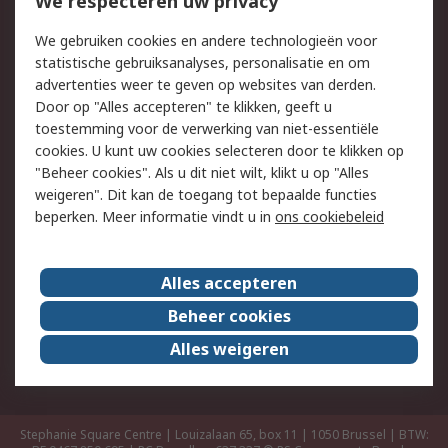
We respecteren uw privacy
Retouren
Technisch advies
Track & Trace
We gebruiken cookies en andere technologieën voor
statistische gebruiksanalyses, personalisatie en om
Wettelijk
advertenties weer te geven op websites van derden.
Door op "Alles accepteren" te klikken, geeft u
Cookiebeleid
Email veiligheid
toestemming voor de verwerking van niet-essentiële
Privacybeleid -
Websitevoorwaarden
cookies. U kunt uw cookies selecteren door te klikken op
Bijgewerkt
"Beheer cookies". Als u dit niet wilt, klikt u op "Alles
weigeren". Dit kan de toegang tot bepaalde functies
Algemene
beperken. Meer informatie vindt u in
ons cookiebeleid
verkoopvoorwaarden
Over RS
Alles accepteren
RS Group
Over ons
Beheer cookies
RS wereldwijd
Werken bij RS
Alles weigeren
ESG
Stephanie Square Centre | Louizalaan 65, box 11 | 1050 Brussel | BTW: