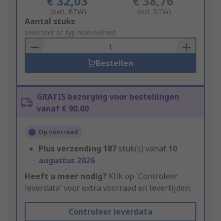
€ 32,03
€ 38,76
(excl. BTW)
(incl. BTW)
Add
Aantal stuks
to
selecteer of typ hoeveelheid
Basket
Bestellen
GRATIS bezorging voor bestellingen
vanaf € 90,00
Op voorraad
Plus verzending
187
stuk(s) vanaf
10
augustus 2026
Heeft u meer nodig?
Klik op 'Controleer
leverdata' voor extra voorraad en levertijden.
Controleer leverdata