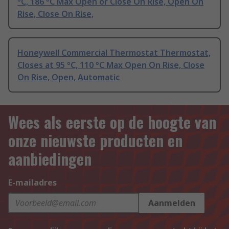
°C, 186 °C Max Open or Close On Rise, Open On
Rise, Close On Rise,
Honeywell Commercial Thermostat Thermostat,
Closes at 95 °C, 110 °C Max Open On Rise, Close
On Rise, Open, Automatic
Wees als eerste op de hoogte van
onze nieuwste producten en
aanbiedingen
E-mailadres
Aanmelden