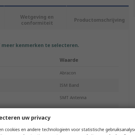
Wetgeving en
Productomschrijving
conformiteit
f meer kenmerken te selecteren.
Waarde
Abracon
ISM Band
SMT Antenna
Internal
ecteren uw privacy
l Form
Chip Antenna
n cookies en andere technologieën voor statistische gebruiksanalys
ncy
433MHz