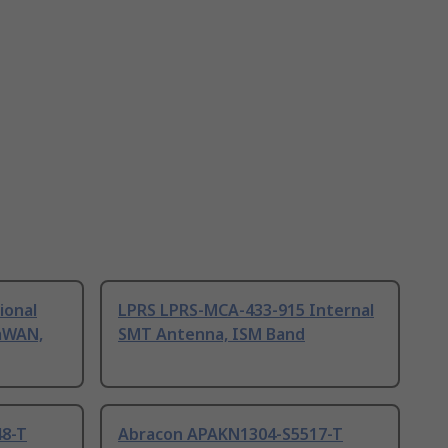
ional
LPRS LPRS-MCA-433-915 Internal
aWAN,
SMT Antenna, ISM Band
8-T
Abracon APAKN1304-S5517-T