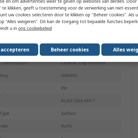
tie en om advertenties weer te geven op websites van derden. Door 
 te klikken, geeft u toestemming voor de verwerking van niet-essent
80MHz
kunt uw cookies selecteren door te klikken op "Beheer cookies". Als u 
 u op "Alles weigeren". Dit kan de toegang tot bepaalde functies beper
ing Temperature
85°C
vindt u in
ons cookiebeleid
-1.72dBi
s accepteren
Beheer cookies
Alles wei
ing Temperature
-40°C
l Construction
Ceramic Chip Antenna
ency
438MHz
e
Pin
ACAG1204-433-T
Type
Surface
vals
RoHS