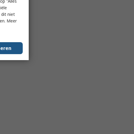
op "Alles
iële
dit niet
ken. Meer
geren