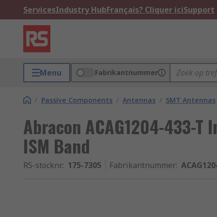
Services
Industry Hub
Français? Cliquer ici
Support
Menu
Fabrikantnummer
/
Passive Components
/
Antennas
/
SMT Antennas
Abracon ACAG1204-433-T I
ISM Band
RS-stocknr.
:
175-7305
Fabrikantnummer
:
ACAG1204