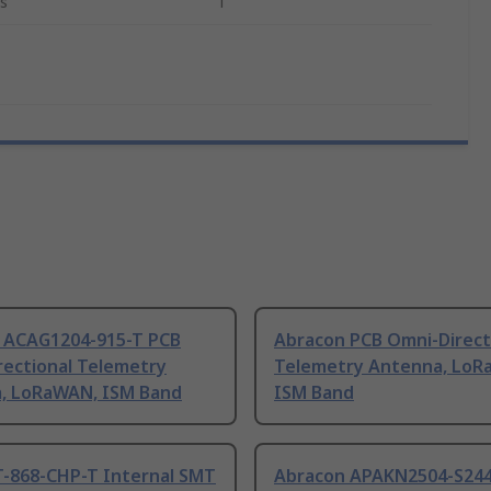
s
1
 ACAG1204-915-T PCB
Abracon PCB Omni-Direct
rectional Telemetry
Telemetry Antenna, LoR
, LoRaWAN, ISM Band
ISM Band
T-868-CHP-T Internal SMT
Abracon APAKN2504-S244