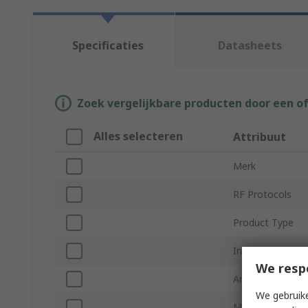
Specificaties
Datasheets
Zoek vergelijkbare producten door een o
Alles selecteren
Attribuut
Merk
RF Protocols
Product Type
Internal/External
We resp
Antenna Physica
We gebruike
Minimum Freque