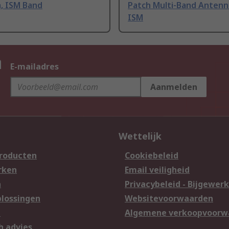
, ISM Band
Patch Multi-Band Antenna
ISM
n
E-mailadres
Aanmelden
Wettelijk
producten
Cookiebeleid
rken
Email veiligheid
n
Privacybeleid - Bijgewerk
lossingen
Websitevoorwaarden
n
Algemene verkoopvoorw
h advies