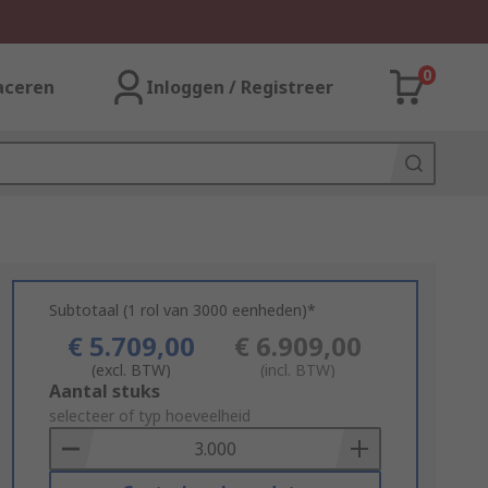
0
aceren
Inloggen / Registreer
Subtotaal (1 rol van 3000 eenheden)*
€ 5.709,00
€ 6.909,00
(excl. BTW)
(incl. BTW)
Add
Aantal stuks
to
selecteer of typ hoeveelheid
Basket