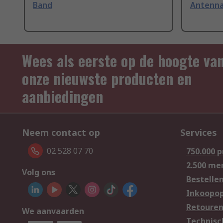
Band
Antenna
Wees als eerste op de hoogte va
onze nieuwste producten en
aanbiedingen
Neem contact op
Services
02 528 07 70
750.000 
2.500 me
Volg ons
Bestelle
Inkoopop
Retoure
We aanvaarden
Technisc