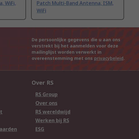
, WiFi,
Patch Multi-Band Antenna, ISM,
WiFi
De persoonlijke gegevens die u aan ons
verstrekt bij het aanmelden voor deze
mailinglijst worden verwerkt in
overeenstemming met ons
privacybeleid
.
Over RS
RS Group
Over ons
t
RS wereldwijd
Werken bij RS
aarden
ESG