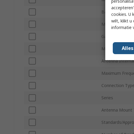
personalisa
accepteren"
Bandwidth
cookies. U 
wilt, klikt
Maximum Operat
informatie 
Gain
Alle
Minimum Operat
Antenna Interna
Maximum Frequ
Connection Typ
Series
Antenna Mount 
Standards/Appro