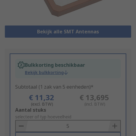
Bekijk alle SMT Antennas
Bulkkorting beschikbaar
Bekijk bulkkorting
Subtotaal (1 zak van 5 eenheden)*
€ 11,32
€ 13,695
(excl. BTW)
(incl. BTW)
Add
Aantal stuks
to
selecteer of typ hoeveelheid
Basket