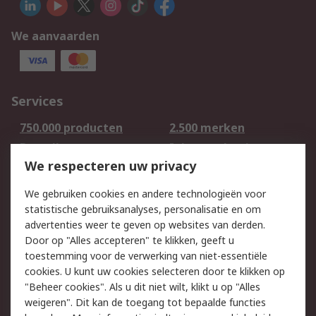
We aanvaarden
Services
750.000 producten
2.500 merken
Bestellen
Inkoopoplossingen
We respecteren uw privacy
Retouren
Technisch advies
Track & Trace
We gebruiken cookies en andere technologieën voor
statistische gebruiksanalyses, personalisatie en om
Wettelijk
advertenties weer te geven op websites van derden.
Door op "Alles accepteren" te klikken, geeft u
Cookiebeleid
Email veiligheid
toestemming voor de verwerking van niet-essentiële
Privacybeleid -
Websitevoorwaarden
cookies. U kunt uw cookies selecteren door te klikken op
Bijgewerkt
"Beheer cookies". Als u dit niet wilt, klikt u op "Alles
weigeren". Dit kan de toegang tot bepaalde functies
Algemene