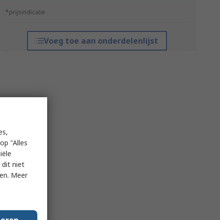
*prijsindicatie
Voeg toe aan onderdelenlijst
es,
op "Alles
iële
dit niet
ken. Meer
geren