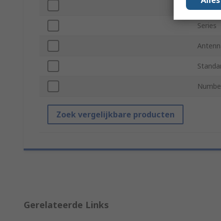
Connec
Series
Antenn
Standa
Number
Zoek vergelijkbare producten
Gerelateerde Links