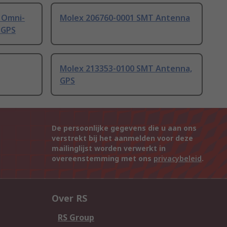
 Omni-
Molex 206760-0001 SMT Antenna
 GPS
Molex 213353-0100 SMT Antenna,
GPS
De persoonlijke gegevens die u aan ons
verstrekt bij het aanmelden voor deze
mailinglijst worden verwerkt in
overeenstemming met ons
privacybeleid
.
Over RS
RS Group