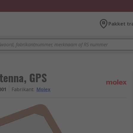
Pakket tr
tenna, GPS
001
Fabrikant
:
Molex