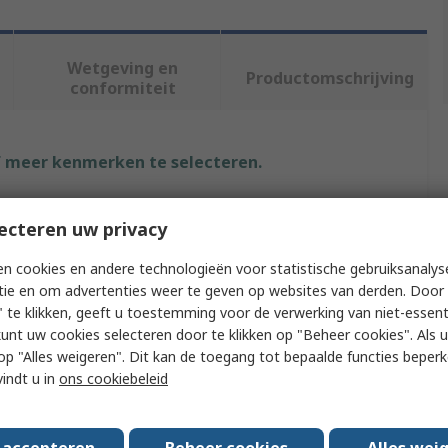
Wetgeving en
Productomschrijving
conformiteit
f meer kenmerken te selecteren.
buut
Waarde
ecteren uw privacy
Molex
n cookies en andere technologieën voor statistische gebruiksanalys
tie en om advertenties weer te geven op websites van derden. Door 
tocols
GPS
 te klikken, geeft u toestemming voor de verwerking van niet-essent
kunt uw cookies selecteren door te klikken op "Beheer cookies". Als u 
t Type
SMT Antenna
 u op "Alles weigeren". Dit kan de toegang tot bepaalde functies beper
a Physical Form
Ceramic
vindt u in
ons cookiebeleid
5.5dBi
s accepteren
Beheer cookies
Alles wei