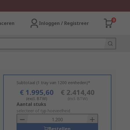
0
aceren
Inloggen / Registreer
Subtotaal (1 tray van 1200 eenheden)*
€ 1.995,60
€ 2.414,40
(excl. BTW)
(incl. BTW)
Add
Aantal stuks
to
selecteer of typ hoeveelheid
Basket
Bestellen