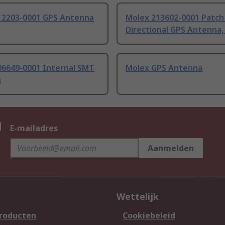
12203-0001 GPS Antenna
Molex 213602-0001 Patch
Directional GPS Antenna,
06649-0001 Internal SMT
Molex GPS Antenna
a
n
E-mailadres
Aanmelden
Wettelijk
producten
Cookiebeleid