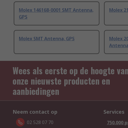
Molex 146168-0001 SMT Antenna,
Molex 2
GPS
Molex SMT Antenna, GPS
Molex 2
Antenn
Wees als eerste op de hoogte va
onze nieuwste producten en
aanbiedingen
Neem contact op
Services
02 528 07 70
750.000 