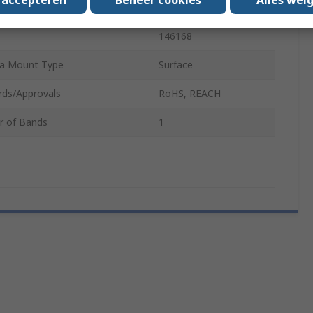
tion Type
Solder
146168
a Mount Type
Surface
rds/Approvals
RoHS, REACH
 of Bands
1