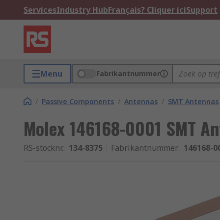
Services
Industry Hub
Français? Cliquer ici
Support
Menu
Fabrikantnummer
/
Passive Components
/
Antennas
/
SMT Antennas
Molex 146168-0001 SMT An
RS-stocknr.
:
134-8375
Fabrikantnummer
:
146168-0