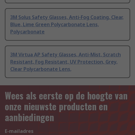
3M Solus Safety Glasses, Anti-Fog Coating, Clear,
Blue, Lime Green Polycarbonate Lens,
Polycarbonate
3M Virtua AP Safety Glasses, Anti-Mist, Scratch
Resistant, Fog Resistant, UV Protection, Grey,
Clear Polycarbonate Lens,
Wees als eerste op de hoogte van
onze nieuwste producten en
aanbiedingen
E-mailadres