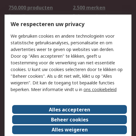
750.000 producten
2.500 merken
Bestellen
Inkoopoplossingen
We respecteren uw privacy
Retouren
Technisch advies
Track & Trace
We gebruiken cookies en andere technologieën voor
statistische gebruiksanalyses, personalisatie en om
Wettelijk
advertenties weer te geven op websites van derden.
Door op "Alles accepteren" te klikken, geeft u
Cookiebeleid
Email veiligheid
toestemming voor de verwerking van niet-essentiële
Privacybeleid -
Websitevoorwaarden
cookies. U kunt uw cookies selecteren door te klikken op
Bijgewerkt
"Beheer cookies". Als u dit niet wilt, klikt u op "Alles
weigeren". Dit kan de toegang tot bepaalde functies
Algemene
beperken. Meer informatie vindt u in
ons cookiebeleid
verkoopvoorwaarden
Over RS
Alles accepteren
RS Group
Over ons
Beheer cookies
RS wereldwijd
Werken bij RS
Alles weigeren
ESG