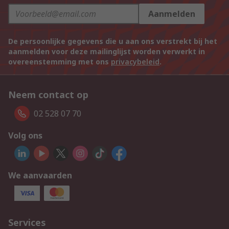
Aanmelden
De persoonlijke gegevens die u aan ons verstrekt bij het
aanmelden voor deze mailinglijst worden verwerkt in
overeenstemming met ons
privacybeleid
.
Neem contact op
02 528 07 70
Volg ons
We aanvaarden
Services