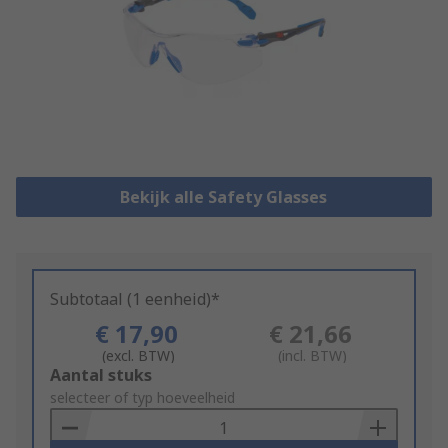
Bekijk alle Safety Glasses
Subtotaal (1 eenheid)*
€ 17,90
€ 21,66
(excl. BTW)
(incl. BTW)
Add
Aantal stuks
to
selecteer of typ hoeveelheid
Basket