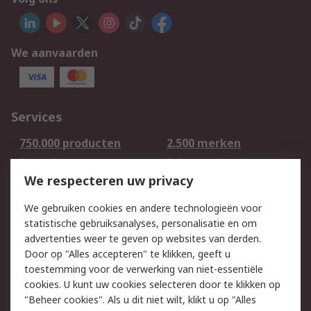
We aanvaarden
Services
750.000 producten
2.500 merken
Bestellen
Inkoopoplossingen
We respecteren uw privacy
Retouren
Technisch advies
Track & Trace
We gebruiken cookies en andere technologieën voor
statistische gebruiksanalyses, personalisatie en om
Wettelijk
advertenties weer te geven op websites van derden.
Door op "Alles accepteren" te klikken, geeft u
Cookiebeleid
Email veiligheid
toestemming voor de verwerking van niet-essentiële
Privacybeleid -
Websitevoorwaarden
cookies. U kunt uw cookies selecteren door te klikken op
Bijgewerkt
"Beheer cookies". Als u dit niet wilt, klikt u op "Alles