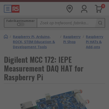
0
Fabrikantnummer
/
Raspberry Pi, Arduino,
/
Raspberry
/
Raspberry
ROCK, STEM Education &
Pi Shop
Pi HATs &
Development Tools
Add-ons
Digilent MCC 172: IEPE
Measurement DAQ HAT for
Raspberry Pi