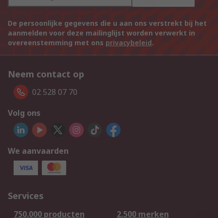
De persoonlijke gegevens die u aan ons verstrekt bij het
aanmelden voor deze mailinglijst worden verwerkt in
overeenstemming met ons
privacybeleid
.
Neem contact op
02 528 07 70
Volg ons
We aanvaarden
Services
750.000 producten
2.500 merken