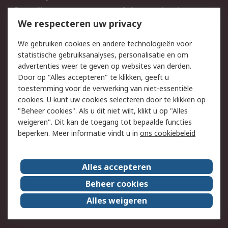
Bestellen
Inkoopoplossingen
We respecteren uw privacy
Retouren
Technisch advies
Track & Trace
We gebruiken cookies en andere technologieën voor
statistische gebruiksanalyses, personalisatie en om
Wettelijk
advertenties weer te geven op websites van derden.
Door op "Alles accepteren" te klikken, geeft u
Cookiebeleid
Email veiligheid
toestemming voor de verwerking van niet-essentiële
Privacybeleid -
Websitevoorwaarden
cookies. U kunt uw cookies selecteren door te klikken op
Bijgewerkt
"Beheer cookies". Als u dit niet wilt, klikt u op "Alles
weigeren". Dit kan de toegang tot bepaalde functies
Algemene
beperken. Meer informatie vindt u in
ons cookiebeleid
verkoopvoorwaarden
Over RS
Alles accepteren
RS Group
Over ons
Beheer cookies
RS wereldwijd
Werken bij RS
Alles weigeren
ESG