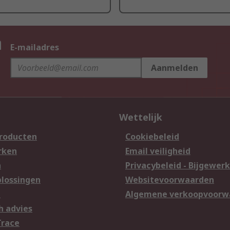
n
E-mailadres
Aanmelden
Wettelijk
producten
Cookiebeleid
rken
Email veiligheid
n
Privacybeleid - Bijgewerk
lossingen
Websitevoorwaarden
n
Algemene verkoopvoorw
h advies
Trace