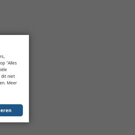
es,
op "Alles
iële
dit niet
ken. Meer
geren