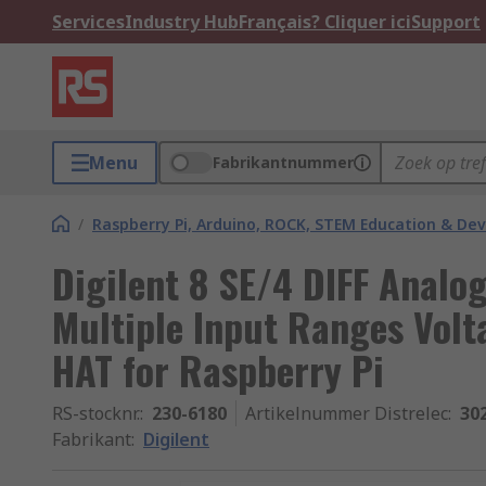
Services
Industry Hub
Français? Cliquer ici
Support
Menu
Fabrikantnummer
/
Raspberry Pi, Arduino, ROCK, STEM Education & De
Digilent 8 SE/4 DIFF Analo
Multiple Input Ranges Vol
HAT for Raspberry Pi
RS-stocknr.
:
230-6180
Artikelnummer Distrelec
:
30
Fabrikant
:
Digilent