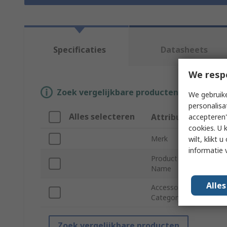
Specificaties
Datasheets
We resp
Zoek vergelijkbare producten door een o
We gebruike
personalisa
Alles selecteren
Attribuut
Waa
accepteren"
cookies. U 
Merk
Digile
wilt, klikt
informatie 
Product
8 SE/
Name
Volta
Alle
Accessory
Datal
Category
Zoek vergelijkbare producten