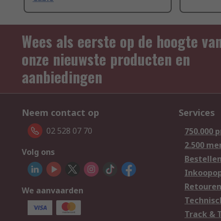
Wees als eerste op de hoogte va
onze nieuwste producten en
aanbiedingen
Neem contact op
Services
02 528 07 70
750.000 
2.500 me
Volg ons
Bestelle
Inkoopop
Retoure
We aanvaarden
Technisc
Track & 