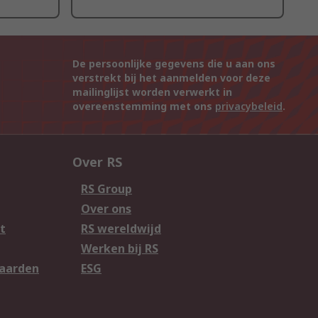
De persoonlijke gegevens die u aan ons
verstrekt bij het aanmelden voor deze
mailinglijst worden verwerkt in
overeenstemming met ons
privacybeleid
.
Over RS
RS Group
Over ons
t
RS wereldwijd
Werken bij RS
aarden
ESG