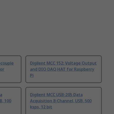
ocouple
Digilent MCC 152: Voltage Output
or
and DIO DAQ HAT for Raspberry
Pi
ta
Digilent MCC USB-205 Data
B, 100
Acquisition 8-Channel, USB, 500
ksps, 12 bit