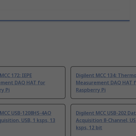
 MCC 172: IEPE
Digilent MCC 134: Therm
ment DAQ HAT for
Measurement DAQ HAT f
y Pi
Raspberry Pi
t MCC USB-1208HS-4AO
Digilent MCC USB-202 Da
uisition, USB, 1 ksps, 13
Acquisition 8-Channel, US
ksps, 12 bit