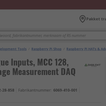
Pakket tr
velopment Tools
/
Raspberry Pi Shop
/
Raspberry Pi HATs & Ad
gue Inputs, MCC 128,
tage Measurement DAQ
2-28-858
Fabrikantnummer
:
6069-410-001