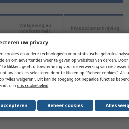
Wetgeving en
Productomschrijving
conformiteit
ecteren uw privacy
f meer kenmerken te selecteren.
n cookies en andere technologieën voor statistische gebruiksanalys
tie en om advertenties weer te geven op websites van derden. Door 
rde
 te klikken, geeft u toestemming voor de verwerking van niet-essent
kunt uw cookies selecteren door te klikken op "Beheer cookies". Als u 
nt
 u op "Alles weigeren". Dit kan de toegang tot bepaalde functies beper
vindt u in
ons cookiebeleid
4 DIFF Analogue Inputs, MCC 128, Multiple Input Ranges
ge Measurement DAQ HAT for Raspberry Pi
s accepteren
Beheer cookies
Alles wei
oggers