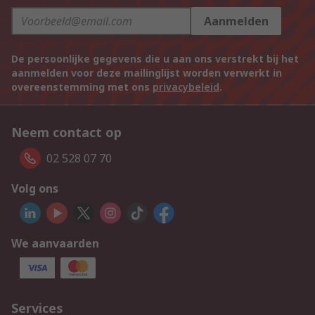
Aanmelden
De persoonlijke gegevens die u aan ons verstrekt bij het
aanmelden voor deze mailinglijst worden verwerkt in
overeenstemming met ons
privacybeleid
.
Neem contact op
02 528 07 70
Volg ons
We aanvaarden
Services