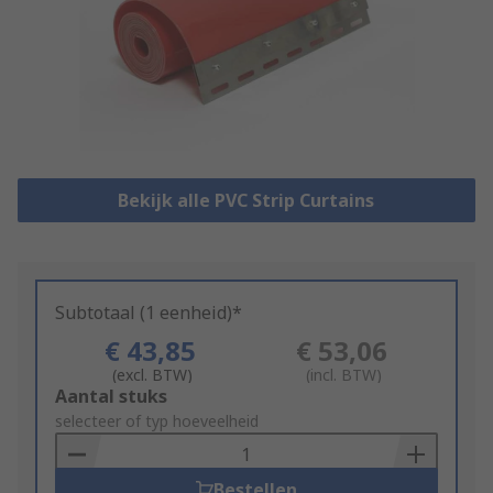
Bekijk alle PVC Strip Curtains
Subtotaal (1 eenheid)*
€ 43,85
€ 53,06
(excl. BTW)
(incl. BTW)
Add
Aantal stuks
to
selecteer of typ hoeveelheid
Basket
Bestellen