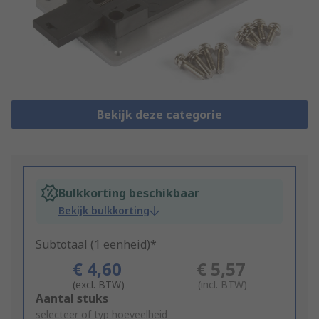
Bekijk deze categorie
Bulkkorting beschikbaar
Bekijk bulkkorting
Subtotaal (1 eenheid)*
€ 4,60
€ 5,57
(excl. BTW)
(incl. BTW)
Add
Aantal stuks
to
selecteer of typ hoeveelheid