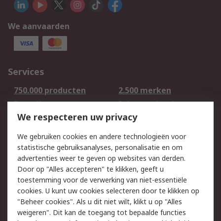
We aanvaarden
Services
750.000 producten
2.500 merken
Bestellen
Inkoopoplossingen
We respecteren uw privacy
Retouren
Technisch advies
Track & Trace
We gebruiken cookies en andere technologieën voor
statistische gebruiksanalyses, personalisatie en om
Wettelijk
advertenties weer te geven op websites van derden.
Door op "Alles accepteren" te klikken, geeft u
Cookiebeleid
Email veiligheid
toestemming voor de verwerking van niet-essentiële
Privacybeleid -
Websitevoorwaarden
cookies. U kunt uw cookies selecteren door te klikken op
Bijgewerkt
"Beheer cookies". Als u dit niet wilt, klikt u op "Alles
weigeren". Dit kan de toegang tot bepaalde functies
Algemene