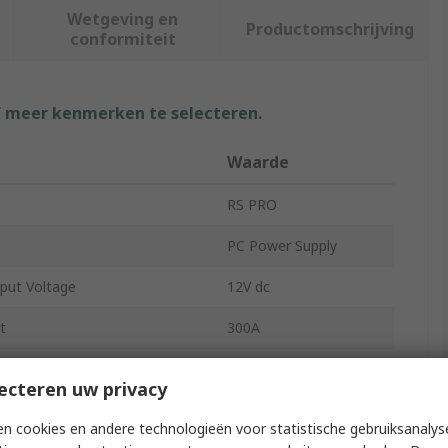
Wetgeving en
Productomschrijving
conformiteit
f meer kenmerken te selecteren.
Waarde
RS PRO
PC Power Supply
ut Voltage
12V dc
t
300A
tputs
5
ecteren uw privacy
150mm
n cookies en andere technologieën voor statistische gebruiksanalys