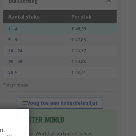
Bulkkorting
Aantal stuks
Per stuk
1 - 4
€ 49,33
5 - 9
€ 47,85
10 - 24
€ 46,37
25 - 49
€ 44,88
50 +
€ 43,41
*prijsindicatie
Voeg toe aan onderdelenlijst
es,
Ons Better World assortiment bevat