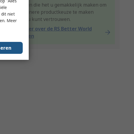
op "Alles
producten die het u gemakkelijk maken om
iële
een groenere productkeuze te maken
dit niet
waarop u kunt vertrouwen.
ken. Meer
Lees meer over de RS Better World
producten
geren