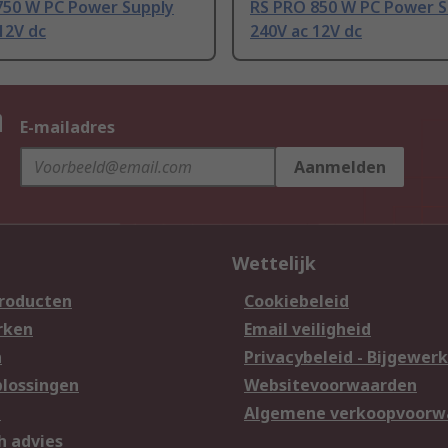
750 W PC Power Supply
RS PRO 850 W PC Power S
12V dc
240V ac 12V dc
n
E-mailadres
Aanmelden
Wettelijk
producten
Cookiebeleid
rken
Email veiligheid
n
Privacybeleid - Bijgewerk
lossingen
Websitevoorwaarden
n
Algemene verkoopvoorw
h advies