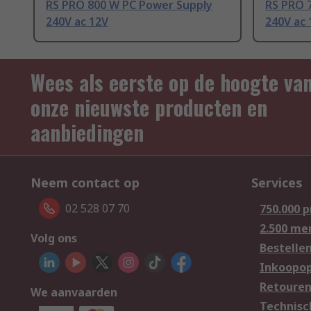
RS PRO 800 W PC Power Supply
RS PRO 
240V ac 12V
240V ac 
Wees als eerste op de hoogte va
onze nieuwste producten en
aanbiedingen
Neem contact op
Services
02 528 07 70
750.000 
2.500 me
Volg ons
Bestelle
Inkoopop
Retoure
We aanvaarden
Technisc