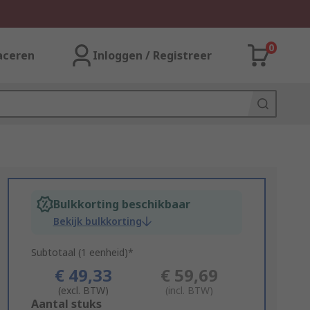
0
aceren
Inloggen / Registreer
Bulkkorting beschikbaar
Bekijk bulkkorting
Subtotaal (1 eenheid)*
€ 49,33
€ 59,69
(excl. BTW)
(incl. BTW)
Add
Aantal stuks