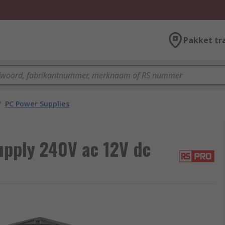
Pakket tr
/
PC Power Supplies
pply 240V ac 12V dc