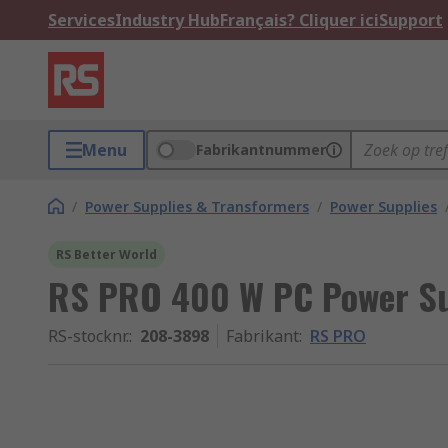
Services
Industry Hub
Français? Cliquer ici
Support
Menu
Fabrikantnummer
/
Power Supplies & Transformers
/
Power Supplies
RS Better World
RS PRO 400 W PC Power Su
RS-stocknr.
:
208-3898
Fabrikant
:
RS PRO