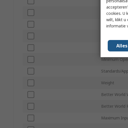
personalisa
Width
accepteren"
Power
cookies. U 
wilt, klikt
Depth
informatie 
Mount Type
Alle
Efficiency
Minimum Oper
Standards/App
Weight
Better World V
Better World 
Maximum Inpu