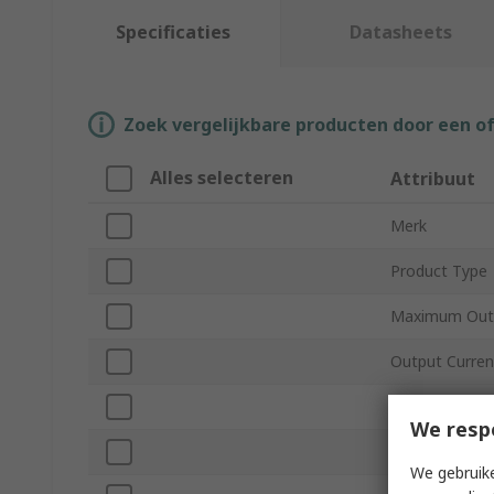
Specificaties
Datasheets
Zoek vergelijkbare producten door een o
Alles selecteren
Attribuut
Merk
Product Type
Maximum Outp
Output Curren
Number of Ou
We resp
Length
We gebruike