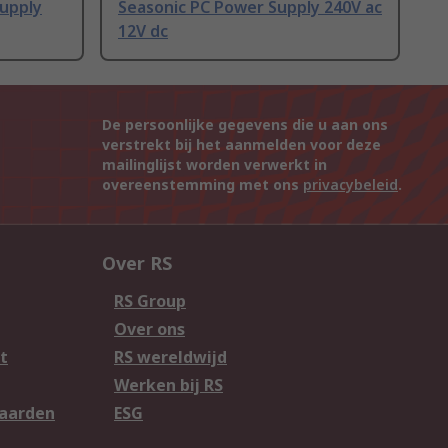
upply
Seasonic PC Power Supply 240V ac
12V dc
De persoonlijke gegevens die u aan ons
verstrekt bij het aanmelden voor deze
mailinglijst worden verwerkt in
overeenstemming met ons
privacybeleid
.
Over RS
RS Group
Over ons
t
RS wereldwijd
Werken bij RS
aarden
ESG