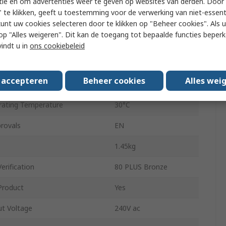
tie en om advertenties weer te geven op websites van derden. Door 
140mm
 te klikken, geeft u toestemming voor de verwerking van niet-essent
400W
kunt uw cookies selecteren door te klikken op "Beheer cookies". Als u 
 u op "Alles weigeren". Dit kan de toegang tot bepaalde functies beper
85mm
vindt u in
ons cookiebeleid
Desktop
s accepteren
Beheer cookies
Alles wei
85%
ating Temperature
30°C
rovals
EN
1.45kg
erification
80 PLUS Bronze
Product
Yes
t Voltage
240V ac